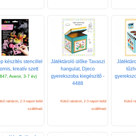
p készítés stencillel
Játéktároló ülőke Tavaszi
Játéktár
rnis, kreatív szett
hangulat, Djeco
tűzh
gyerekszoba kiegészítő -
gyerekszo
847, Avenir, 3-7 év)
4488
lső raktáron, 2-3 napon belül
Külső raktáron, 2-3 napon belül
Külső ra
szállítható
szállítható