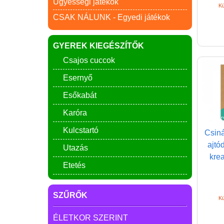
Ügyességi játékok
Kü
CSAK NÁLUNK - Egyedi játékok
GYEREK KIEGÉSZÍTŐK
Csajos cuccok
Esernyő
Esőkabát
Karóra
Kulcstartó
Csiná
ajtó
Utazás
krea
Etetés
SZŰRŐK
Kü
ÉLETKOR SZERINT