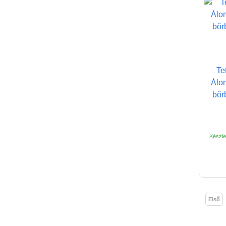
Te
Álo
bőr
Készlet
Első