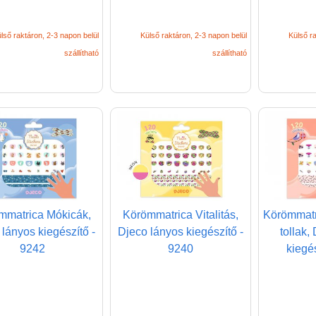
lső raktáron, 2-3 napon belül
Külső raktáron, 2-3 napon belül
Külső ra
szállítható
szállítható
mmatrica Mókicák,
Körömmatrica Vitalitás,
Körömmatr
lányos kiegészítő -
Djeco lányos kiegészítő -
tollak,
9242
9240
kiegé