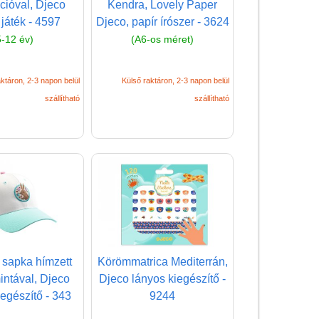
Magyar játékok
ációval, Djeco
Kendra, Lovely Paper
 játék - 4597
Djeco, papír írószer - 3624
Montessori játékok
5-12 év)
(A6-os méret)
Mozgásfejlesztő játékok
Okos partijátékok
ktáron, 2-3 napon belül
Külső raktáron, 2-3 napon belül
szállítható
szállítható
Oktató játékok kutyáknak
Pasztell játékok
Papírszínház
Pixelhobby
Puzzle
Spiegelburg játékok
Strandjátékok
 sapka hímzett
Körömmatrica Mediterrán,
Szerelés, barkácsolás, kerti
intával, Djeco
Djeco lányos kiegészítő -
kalandozás
iegészítő - 343
9244
Szerepjáték