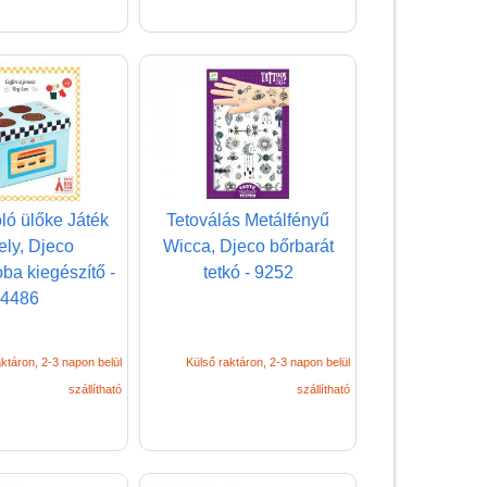
Miért vásárolj nálunk?
Akiket támogatunk
Garancia
Játék rendelés - Az internetes
vásárlás előnyei
Reklamáció és Elállás
oló ülőke Játék
Tetoválás Metálfényű
ely, Djeco
Wicca, Djeco bőrbarát
ba kiegészítő -
tetkó - 9252
4486
ktáron, 2-3 napon belül
Külső raktáron, 2-3 napon belül
szállítható
szállítható