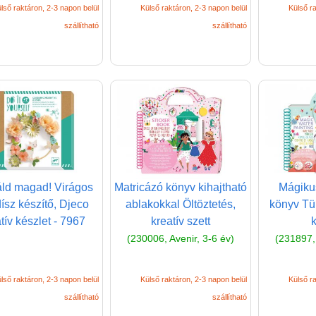
lső raktáron, 2-3 napon belül
Külső raktáron, 2-3 napon belül
Külső ra
szállítható
szállítható
ld magad! Virágos
Matricázó könyv kihajtható
Mágikus
dísz készítő, Djeco
ablakokkal Öltöztetés,
könyv Tün
tív készlet - 7967
kreatív szett
(230006, Avenir, 3-6 év)
(231897, 
lső raktáron, 2-3 napon belül
Külső raktáron, 2-3 napon belül
Külső ra
szállítható
szállítható