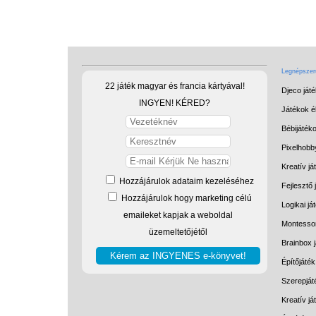
Legnépszerű
22 játék magyar és francia kártyával!
Djeco ját
INGYEN! KÉRED?
Játékok él
Bébijáték
Pixelhobb
Kreatív já
Hozzájárulok adataim kezeléséhez
Fejlesztő 
Hozzájárulok hogy marketing célú
Logikai já
emaileket kapjak a weboldal
Montessor
üzemeltetőjétől
Brainbox 
Építőjáték
Szerepját
Kreatív j