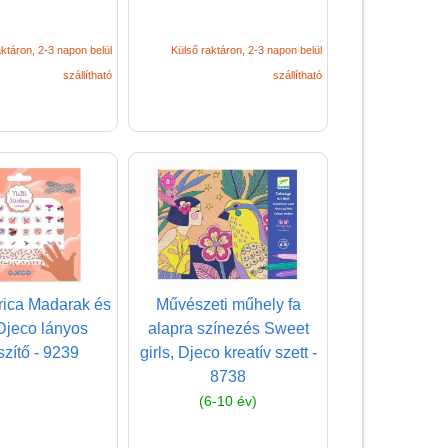
(baba,autó,konyha,épület,..)
ktáron, 2-3 napon belül
Külső raktáron, 2-3 napon belül
Tanulást segítő játék
szállítható
szállítható
Társasjáték
Tudományos játék
Úti játékok, Utazó játékok
Ügyességi játékok
CSAK NÁLUNK - Egyedi
játékok
ica Madarak és
Művészeti műhely fa
 Djeco lányos
alapra színezés Sweet
szítő - 9239
girls, Djeco kreatív szett -
8738
(6-10 év)