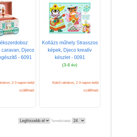
 ékszerdoboz
Kollázs műhely Strasszos
 caravan, Djeco
képek, Djeco kreatív
egészítő - 6091
készlet - 0091
(3-6 év)
ktáron, 2-3 napon belül
Külső raktáron, 2-3 napon belül
szállítható
szállítható
Termék/oldal: