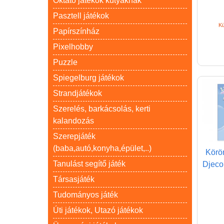
Oktató játékok kutyáknak
Pasztell játékok
Kü
Papírszínház
Pixelhobby
Puzzle
Spiegelburg játékok
Strandjátékok
Szerelés, barkácsolás, kerti
kalandozás
Szerepjáték
(baba,autó,konyha,épület,..)
Körö
Tanulást segítő játék
Djeco 
Társasjáték
Tudományos játék
Úti játékok, Utazó játékok