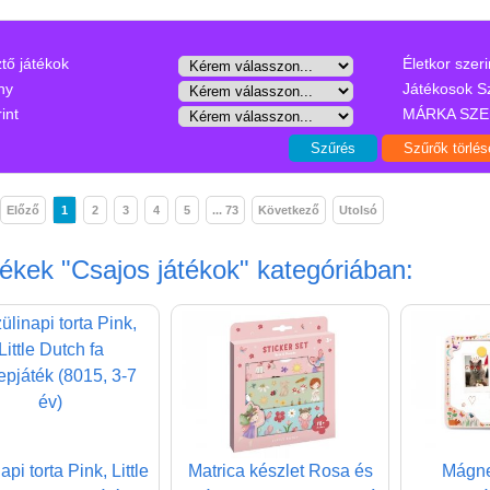
ztő játékok
Életkor szeri
ny
Játékosok S
int
MÁRKA SZE
Előző
1
2
3
4
5
... 73
Következő
Utolsó
mékek
"Csajos játékok"
kategóriában:
api torta Pink, Little
Matrica készlet Rosa és
Mágne