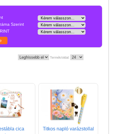
Játék hangszer
Futóbiciklik, rollerek
nt
Gyerekszoba
záma Szerint
RINT
Intelligens gyurma
Iskolaszerek
Kerti játékok
Termék/oldal:
Kreatív játék
Könyv
Licenszes TOP
gyerekajándékok
Logikai játékok
LOGICO
LÜK
stábla cica
Titkos napló varázstollal