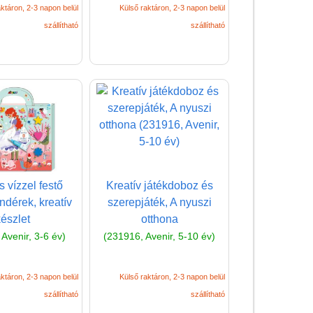
ktáron, 2-3 napon belül
Külső raktáron, 2-3 napon belül
szállítható
szállítható
Vélemények
Adatkezelés
 vízzel festő
Kreatív játékdoboz és
ÁSZF
dérek, kreatív
szerepjáték, A nyuszi
Szállítási költség 1490 Ft-tól,
készlet
otthona
de akár INGYEN!
Avenir, 3-6 év)
(231916, Avenir, 5-10 év)
1-3 munkanapos kiszállítás
5%-os törzsvásárlói
ktáron, 2-3 napon belül
Külső raktáron, 2-3 napon belül
kedvezmény
szállítható
szállítható