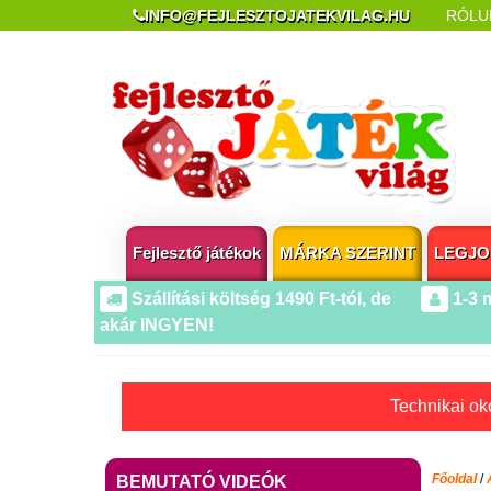
INFO@FEJLESZTOJATEKVILAG.HU
RÓLU
REKLAMÁCIÓ ÉS ELÁLLÁS
POPUP AZ OLDA
Fejlesztő játékok
MÁRKA SZERINT
LEGJO
Szállítási költség 1490 Ft-tól, de
1-3 
akár INGYEN!
Technikai oko
Főoldal
/
BEMUTATÓ VIDEÓK