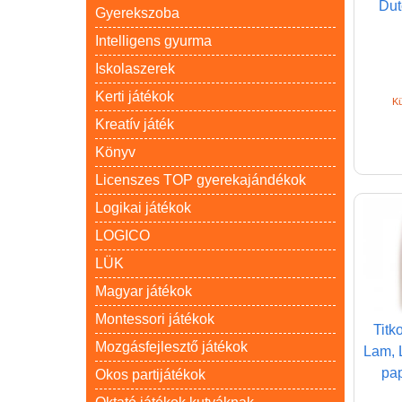
Dut
Gyerekszoba
Intelligens gyurma
Iskolaszerek
Kerti játékok
Kü
Kreatív játék
Könyv
Licenszes TOP gyerekajándékok
Logikai játékok
LOGICO
LÜK
Magyar játékok
Montessori játékok
Titk
Mozgásfejlesztő játékok
Lam, 
pap
Okos partijátékok