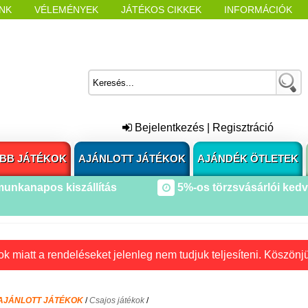
NK
VÉLEMÉNYEK
JÁTÉKOS CIKKEK
INFORMÁCIÓK
L NYITÁSAKOR
CÍMKÉK
Bejelentkezés
|
Regisztráció
BB JÁTÉKOK
AJÁNLOTT JÁTÉKOK
AJÁNDÉK ÖTLETEK
munkanapos kiszállítás
5%-os törzsvásárlói ked
k miatt a rendeléseket jelenleg nem tudjuk teljesíteni. Köszönj
AJÁNLOTT JÁTÉKOK
/
Csajos játékok
/