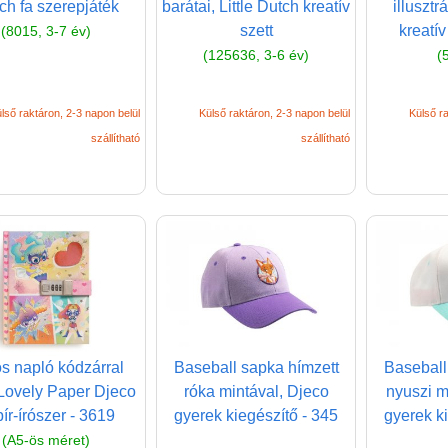
ch fa szerepjáték
barátai, Little Dutch kreatív
illusztr
szett
kreatív
(8015, 3-7 év)
(125636, 3-6 év)
(
lső raktáron, 2-3 napon belül
Külső raktáron, 2-3 napon belül
Külső ra
szállítható
szállítható
os napló kódzárral
Baseball sapka hímzett
Baseball
Lovely Paper Djeco
róka mintával, Djeco
nyuszi m
ír-írószer - 3619
gyerek kiegészítő - 345
gyerek k
(A5-ös méret)