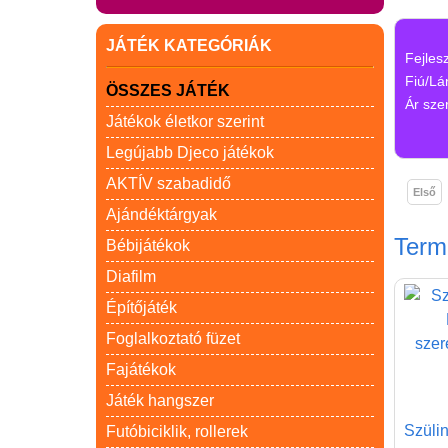
JÁTÉK KATEGÓRIÁK
Fejles
Fiú/Lá
ÖSSZES JÁTÉK
Ár szer
Játékok életkor szerint
Legújabb Djeco játékok
AKTÍV szabadidő
Első
Ajándéktárgyak
Ter
Bébijátékok
Diafilm
Építőjáték
Foglalkoztató füzet
Fajátékok
Játék hangszer
Szülin
Futóbiciklik, rollerek