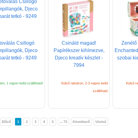
toválás Csillogó
Csináld magad!
Zenélő
mpillangók, Djeco
Papírékszer kihímezve,
Enchanted
barát tetkó - 9249
Djeco kreatív készlet -
szobai ki
7994
en, 1 napon belül szállítható!
Külső raktáron, 2-3 napon belül
Külső ra
szállítható
Előző
1
2
3
4
5
... 73
Következő
Utolsó