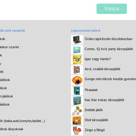
Vissza
bb játék kategóriák
Legkeresettebb játékok
ékok
Óriási rajzkészlet díszdobozban
etkor szerint
Cortex, IQ kvíz party társasjáték
ok
Igaz vagy hamis?
y
Azul, családi társasjáték
ték
Gonge mini tölcsér kisebb gyerek
játékok
tékok
Piratatak
i játékok
Kac Kac kukac társasjáték
játékok
Dobble játék
Dixit társasjáték
ék (baba,autó,konyha,épület,..)
átékok lányoknak
Zingo a Bingó