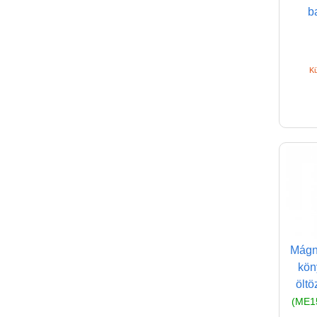
b
Kü
Mágn
kön
öltö
(ME15