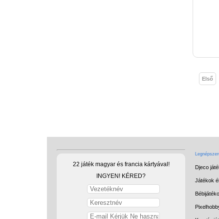
Első
Legnépszerű
22 játék magyar és francia kártyával!
Djeco ját
INGYEN! KÉRED?
Játékok él
Bébijáték
Pixelhobb