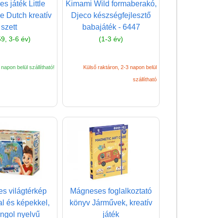
s játék Little
Kimami Wild formaberakó,
Miért vásárolj nálunk?
le Dutch kreatív
Djeco készségfejlesztő
Akiket támogatunk
szett
babajáték - 6447
Garancia
9, 3-6 év)
(1-3 év)
Játék rendelés - Az internetes
vásárlás előnyei
napon belül szállítható!
Külső raktáron, 2-3 napon belül
szállítható
Reklamáció és Elállás
s világtérkép
Mágneses foglalkoztató
l és képekkel,
könyv Járművek, kreatív
ngol nyelvű
játék