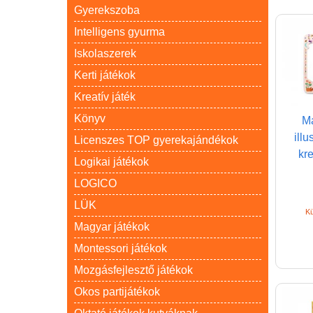
Gyerekszoba
Intelligens gyurma
Iskolaszerek
Kerti játékok
Kreatív játék
Könyv
Má
illu
Licenszes TOP gyerekajándékok
kre
Logikai játékok
LOGICO
LÜK
Kü
Magyar játékok
Montessori játékok
Mozgásfejlesztő játékok
Okos partijátékok