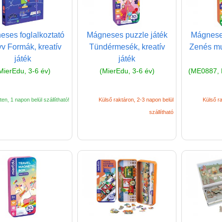
eses foglalkoztató
Mágneses puzzle játék
Mágneses
v Formák, kreatív
Tündérmesék, kreatív
Zenés mul
játék
játék
MierEdu, 3-6 év)
(MierEdu, 3-6 év)
(ME0887, 
en, 1 napon belül szállítható!
Külső raktáron, 2-3 napon belül
Külső ra
szállítható