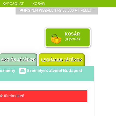
KAPCSOLAT
KOSÁR
INGYEN KISZÁLLÍTÁS 30.000 FT FELETT
Összes játék
KOSÁR
Játékok életkor szerint
[
0
] termék
Legújabb Djeco játékok
AKTÍV szabadidő
AKCIÓS JÁTÉKOK
LEGÚJABB JÁTÉKOK
Ajándéktárgyak
vezmény
Személyes átvétel Budapest
Bébijátékok
Diafilm
Építőjáték
ük türelmüket!
Foglalkoztató füzet
Fajátékok