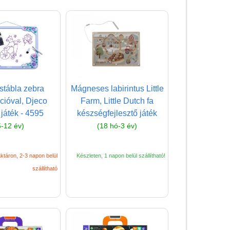
Magyar játékok
Montessori játékok
Mozgásfejlesztő játékok
Okos partijátékok
Oktató játékok kutyáknak
tábla zebra
Mágneses labirintus Little
Pasztell játékok
ációval, Djeco
Farm, Little Dutch fa
Papírszínház
 játék - 4595
készségfejlesztő játék
5-12 év)
(18 hó-3 év)
Pixelhobby
Puzzle
ktáron, 2-3 napon belül
Készleten, 1 napon belül szállítható!
Spiegelburg játékok
szállítható
Strandjátékok
Szerelés, barkácsolás, kerti
kalandozás
Szerepjáték