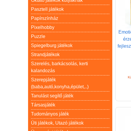
Oktató játékok kutyáknak
Pasztell játékok
Papírszínház
Pixelhobby
Emoti
Puzzle
érze
Spiegelburg játékok
fejles
Strandjátékok
Szerelés, barkácsolás, kerti
kalandozás
Kü
Szerepjáték
(baba,autó,konyha,épület,..)
Tanulást segítő játék
Társasjáték
Tudományos játék
Úti játékok, Utazó játékok