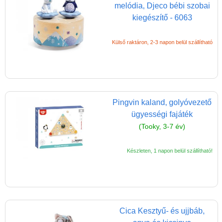
melódia, Djeco bébi szobai
(baba,autó,konyha,épület,..)
kiegészítő - 6063
Tanulást segítő játék
Külső raktáron, 2-3 napon belül szállítható
Társasjáték
Tudományos játék
Úti játékok, Utazó játékok
Ügyességi játékok
Pingvin kaland, golyóvezető
ügyességi fajáték
CSAK NÁLUNK - Egyedi
játékok
(Tooky, 3-7 év)
Készleten, 1 napon belül szállítható!
Cica Kesztyű- és ujjbáb,