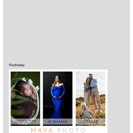
Pixelhobby