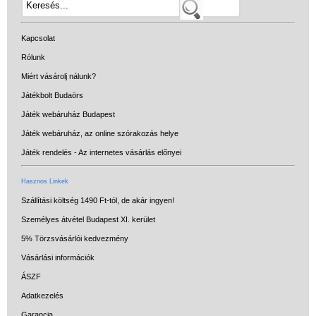
Kapcsolat
Rólunk
Miért vásárolj nálunk?
Játékbolt Budaörs
Játék webáruház Budapest
Játék webáruház, az online szórakozás helye
Játék rendelés - Az internetes vásárlás előnyei
Hasznos Linkek
Szállítási költség 1490 Ft-tól, de akár ingyen!
Személyes átvétel Budapest XI. kerület
5% Törzsvásárlói kedvezmény
Vásárlási információk
ÁSZF
Adatkezelés
Garancia