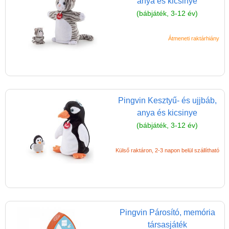
anya és kicsinye
(bábjáték, 3-12 év)
Átmeneti raktárhiány
Pingvin Kesztyű- és ujjbáb,
Vélemények
anya és kicsinye
Adatkezelés
(bábjáték, 3-12 év)
ÁSZF
Külső raktáron, 2-3 napon belül szállítható
Szállítási költség 1490 Ft-tól,
de akár INGYEN!
1-3 munkanapos kiszállítás
5%-os törzsvásárlói
Pingvin Párosító, memória
kedvezmény
társasjáték