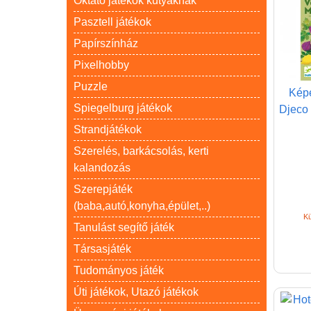
Oktató játékok kutyáknak
Pasztell játékok
Papírszínház
Pixelhobby
Puzzle
Képe
Spiegelburg játékok
Djeco 
Strandjátékok
Szerelés, barkácsolás, kerti
kalandozás
Szerepjáték
(baba,autó,konyha,épület,..)
Kü
Tanulást segítő játék
Társasjáték
Tudományos játék
Úti játékok, Utazó játékok