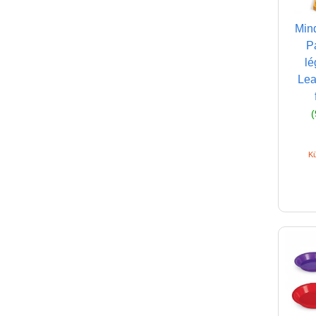
Min
P
lé
Lea
(
Kü