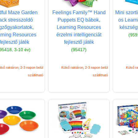
dful Maze Garden
Feelings Family™ Hand
Mini szortí
ack stresszoldó
Puppets EQ bábok,
os Learn
gzőgyakorlatok,
Learning Resources
készségf
rning Resources
érzelmi intelligenciát
(959
fejlesztő játék
fejlesztő játék
95418, 3-10 év)
(95417)
lső raktáron, 2-3 napon belül
Külső raktáron, 2-3 napon belül
Külső ra
szállítható
szállítható