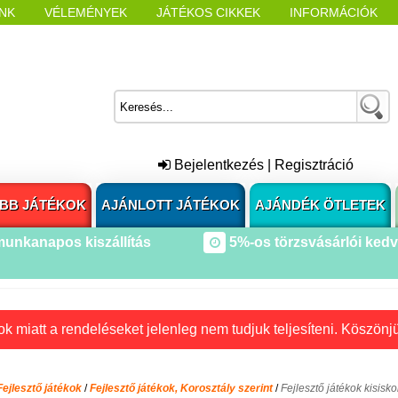
NK
VÉLEMÉNYEK
JÁTÉKOS CIKKEK
INFORMÁCIÓK
L NYITÁSAKOR
CÍMKÉK
Bejelentkezés
|
Regisztráció
BB JÁTÉKOK
AJÁNLOTT JÁTÉKOK
AJÁNDÉK ÖTLETEK
munkanapos kiszállítás
5%-os törzsvásárlói ked
k miatt a rendeléseket jelenleg nem tudjuk teljesíteni. Köszönj
Fejlesztő játékok
/
Fejlesztő játékok, Korosztály szerint
/
Fejlesztő játékok kisisk