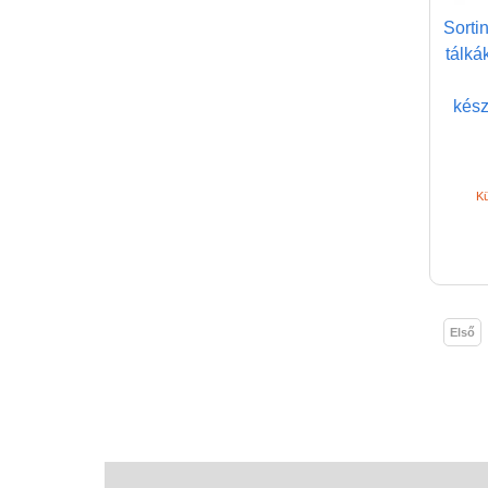
Sorti
tálká
kész
Kü
Első