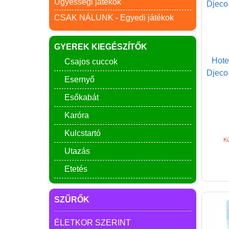
Ügyességi játékok
CSAK NÁLUNK - Egyedi játékok
GYEREK KIEGÉSZÍTŐK
Hote
Csajos cuccok
Djeco 
Esernyő
Esőkabát
Karóra
Kulcstartó
Kü
Utazás
Etetés
SZŰRŐK
ÉLETKOR SZERINT