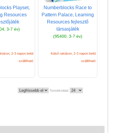
ocks Playset,
Numberblocks Race to
ng Resources
Pattern Palace, Learning
esztőjáték
Resources fejlesztő
társasjáték
04, 3-7 év)
(95400, 3-7 év)
ktáron, 2-3 napon belül
Külső raktáron, 2-3 napon belül
szállítható
szállítható
Termék/oldal: