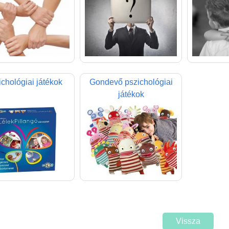
chológiai játékok
Gondevő pszichológiai
játékok
Vissza