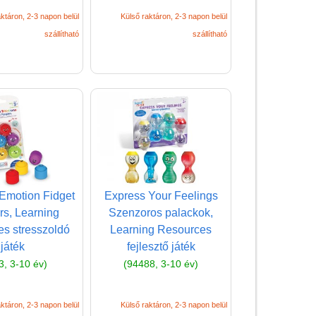
ktáron, 2-3 napon belül
Külső raktáron, 2-3 napon belül
szállítható
szállítható
Vélemények
Adatkezelés
ÁSZF
Emotion Fidget
Express Your Feelings
s, Learning
Szenzoros palackok,
Szállítási költség 1490 Ft-tól,
s stresszoldó
Learning Resources
de akár INGYEN!
játék
fejlesztő játék
1-3 munkanapos kiszállítás
3, 3-10 év)
(94488, 3-10 év)
5%-os törzsvásárlói
kedvezmény
ktáron, 2-3 napon belül
Külső raktáron, 2-3 napon belül