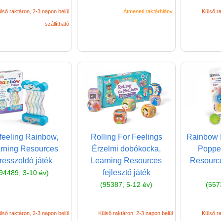
lső raktáron, 2-3 napon belül
Átmeneti raktárhiány
Külső ra
szállítható
feeling Rainbow,
Rolling For Feelings
Rainbow 
rning Resources
Érzelmi dobókocka,
Popper
tresszoldó játék
Learning Resources
Resource
fejlesztő játék
94489, 3-10 év)
(95387, 5-12 év)
(557
lső raktáron, 2-3 napon belül
Külső raktáron, 2-3 napon belül
Külső ra