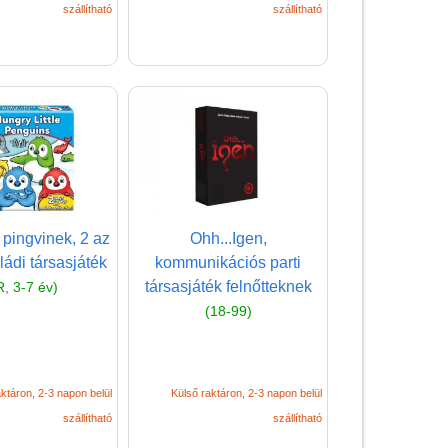
Miért vásárolj nálunk?
szállítható
szállítható
Akiket támogatunk
Garancia
Játék rendelés - Az internetes
vásárlás előnyei
Reklamáció és Elállás
 pingvinek, 2 az
Ohh...Igen,
ládi társasjáték
kommunikációs parti
társasjáték felnőtteknek
, 3-7 év)
(18-99)
ktáron, 2-3 napon belül
Külső raktáron, 2-3 napon belül
szállítható
szállítható