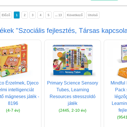
Előző
1
2
3
4
5
... 13
Következő
Utolsó
mékek
"Szociális fejlesztés, Társas kapcsola
co Érzelmek, Djeco
Primary Science Sensory
Mindful
lmi intelligenciát
Tubes, Learning
Pack 
ztő mágneses játék -
Resources stresszoldó
légzőg
8196
játék
Learni
fejl
(4-7 év)
(2445, 2-10 év)
(9541