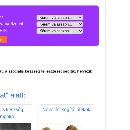
Játék hangszer
Futóbiciklik, rollerek
nt
Gyerekszoba
záma Szerint
RINT
Intelligens gyurma
Iskolaszerek
Kerti játékok
Kreatív játék
, a szociális készség fejlesztését segítik, helyezik
Könyv
Licenszes TOP
gyerekajándékok
at"
alatt:
Logikai játékok
lis készség,
Nevelést segítő játékok
LOGICO
mpátia
LÜK