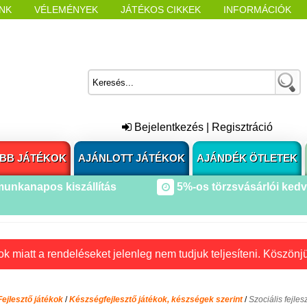
NK
VÉLEMÉNYEK
JÁTÉKOS CIKKEK
INFORMÁCIÓK
L NYITÁSAKOR
CÍMKÉK
Bejelentkezés
|
Regisztráció
BB JÁTÉKOK
AJÁNLOTT JÁTÉKOK
AJÁNDÉK ÖTLETEK
munkanapos kiszállítás
5%-os törzsvásárlói ked
k miatt a rendeléseket jelenleg nem tudjuk teljesíteni. Köszönj
Fejlesztő játékok
/
Készségfejlesztő játékok, készségek szerint
/
Szociális fejles