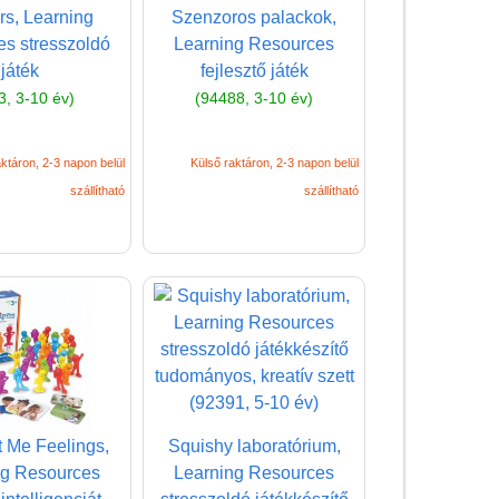
s, Learning
Szenzoros palackok,
(baba,autó,konyha,épület,..)
s stresszoldó
Learning Resources
Tanulást segítő játék
játék
fejlesztő játék
3, 3-10 év)
(94488, 3-10 év)
Társasjáték
Tudományos játék
ktáron, 2-3 napon belül
Külső raktáron, 2-3 napon belül
Úti játékok, Utazó játékok
szállítható
szállítható
Ügyességi játékok
CSAK NÁLUNK - Egyedi
játékok
t Me Feelings,
Squishy laboratórium,
ng Resources
Learning Resources