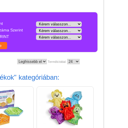
Játék hangszer
Futóbiciklik, rollerek
Gyerekszoba
nt
záma Szerint
Intelligens gyurma
RINT
Iskolaszerek
Kerti játékok
Kreatív játék
Termék/oldal:
Könyv
tékok"
kategóriában:
Licenszes TOP
gyerekajándékok
Logikai játékok
LOGICO
LÜK