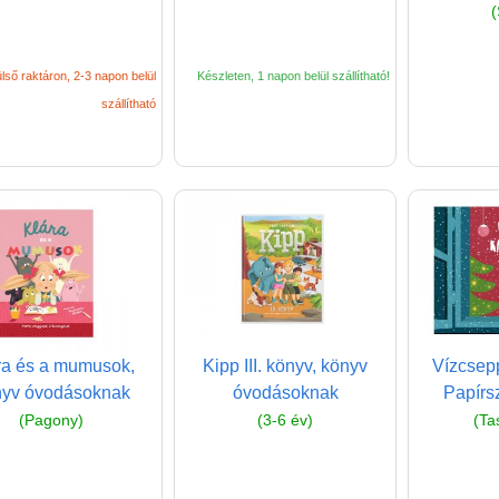
(
lső raktáron, 2-3 napon belül
Készleten, 1 napon belül szállítható!
szállítható
ra és a mumusok,
Kipp III. könyv, könyv
Vízcsep
nyv óvodásoknak
óvodásoknak
Papírs
(Pagony)
(3-6 év)
(Ta