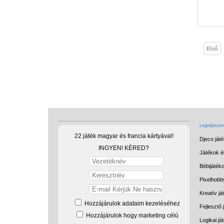
Első
Legnépszerű
22 játék magyar és francia kártyával!
Djeco ját
INGYEN! KÉRED?
Játékok él
Bébijáték
Pixelhobb
Kreatív já
Hozzájárulok adataim kezeléséhez
Fejlesztő 
Hozzájárulok hogy marketing célú
Logikai já