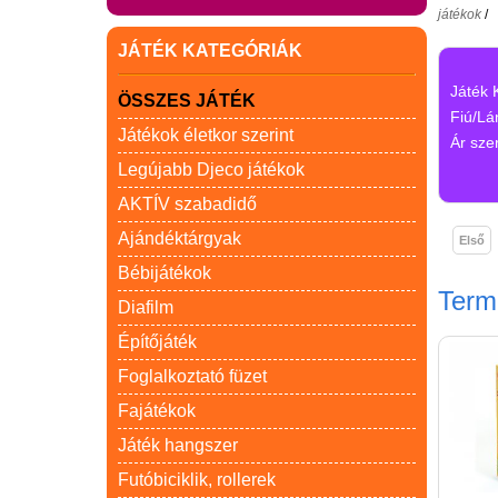
játékok
/
JÁTÉK KATEGÓRIÁK
Játék 
ÖSSZES JÁTÉK
Fiú/Lá
Játékok életkor szerint
Ár szer
Legújabb Djeco játékok
AKTÍV szabadidő
Ajándéktárgyak
Első
Bébijátékok
Ter
Diafilm
Építőjáték
Foglalkoztató füzet
Fajátékok
Játék hangszer
Futóbiciklik, rollerek