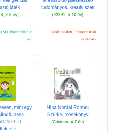
intelligenciát
stresszoldó játékkészítő
esztő játék
tudományos, kreatív szett
8, 3-8 év)
(92391, 5-10 év)
LATT. Beérkezés 5-10
Külső raktáron, 2-3 napon belül
nap!
szállítható
Vélemények
Adatkezelés
ÁSZF
Szállítási költség 1490 Ft-tól,
de akár INGYEN!
lmesen, mint egy
Nina Nordal Ronne:
1-3 munkanapos kiszállítás
Mindfulness-
Szürke, mesekönyv
5%-os törzsvásárlói
rlatok CD-
(Csimota, 4-7 év)
kedvezmény
léklettel