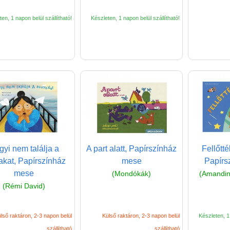
en, 1 napon belül szállítható!
Készleten, 1 napon belül szállítható!
yi nem találja a
A part alatt, Papírszínház
Fellőtt
akat, Papírszínház
mese
Papírs
mese
(Mondókák)
(Amandi
(Rémi David)
lső raktáron, 2-3 napon belül
Külső raktáron, 2-3 napon belül
Készleten, 1 
szállítható
szállítható