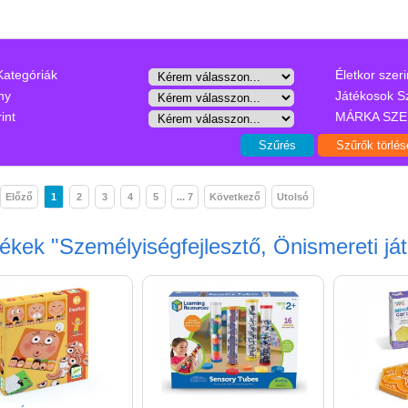
Kategóriák
Életkor szeri
ny
Játékosok S
int
MÁRKA SZE
Előző
1
2
3
4
5
... 7
Következő
Utolsó
mékek
"Személyiségfejlesztő, Önismereti já