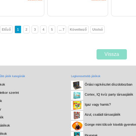
Előző
1
2
3
4
5
... 7
Következő
Utolsó
Vissza
bb játék kategóriák
Legkeresettebb játékok
ékok
Óriási rajzkészlet díszdobozban
etkor szerint
Cortex, IQ kvíz party társasjáték
ok
Igaz vagy hamis?
y
Azul, családi társasjáték
ték
Gonge mini tölcsér kisebb gyerek
játékok
tékok
Piratatak