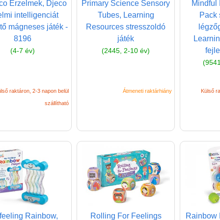
co Érzelmek, Djeco
Primary Science Sensory
Mindful
lmi intelligenciát
Tubes, Learning
Pack 
ztő mágneses játék -
Resources stresszoldó
légzőg
8196
játék
Learni
fejl
(4-7 év)
(2445, 2-10 év)
(9541
lső raktáron, 2-3 napon belül
Átmeneti raktárhiány
Külső ra
szállítható
feeling Rainbow,
Rolling For Feelings
Rainbow 