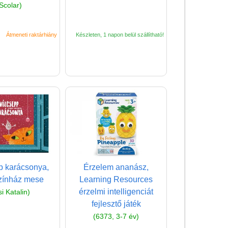
Miért vásárolj nálunk?
Scolar)
Akiket támogatunk
Átmeneti raktárhiány
Készleten, 1 napon belül szállítható!
Garancia
Játék rendelés - Az internetes
vásárlás előnyei
Reklamáció és Elállás
p karácsonya,
Érzelem ananász,
zínház mese
Learning Resources
érzelmi intelligenciát
si Katalin)
fejlesztő játék
(6373, 3-7 év)