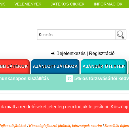
NK
VÉLEMÉNYEK
JÁTÉKOS CIKKEK
INFORMÁCIÓK
L NYITÁSAKOR
CÍMKÉK
Bejelentkezés
|
Regisztráció
BB JÁTÉKOK
AJÁNLOTT JÁTÉKOK
AJÁNDÉK ÖTLETEK
munkanapos kiszállítás
5%-os törzsvásárlói ked
k miatt a rendeléseket jelenleg nem tudjuk teljesíteni. Köszönj
Fejlesztő játékok
/
Készségfejlesztő játékok, készségek szerint
/
Szociális fejle