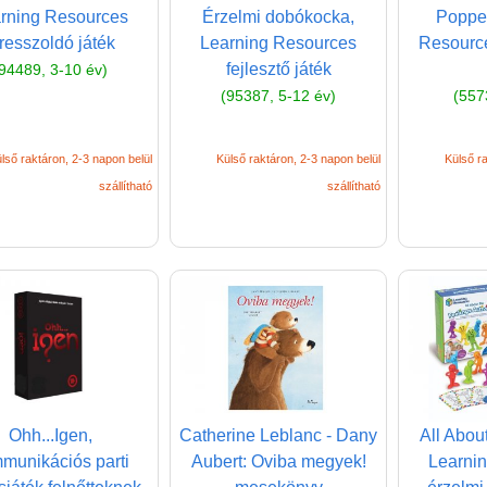
rning Resources
Érzelmi dobókocka,
Popper
tresszoldó játék
Learning Resources
Resource
fejlesztő játék
94489, 3-10 év)
(95387, 5-12 év)
(557
lső raktáron, 2-3 napon belül
Külső raktáron, 2-3 napon belül
Külső ra
szállítható
szállítható
Ohh...Igen,
Catherine Leblanc - Dany
All Abou
munikációs parti
Aubert: Oviba megyek!
Learni