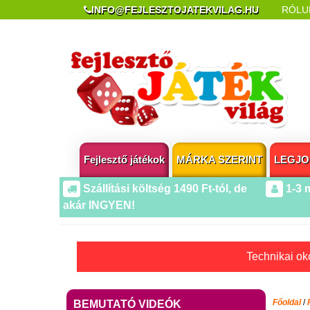
INFO@FEJLESZTOJATEKVILAG.HU
RÓLU
REKLAMÁCIÓ ÉS ELÁLLÁS
POPUP AZ OLDA
Fejlesztő játékok
MÁRKA SZERINT
LEGJO
Szállítási költség 1490 Ft-tól, de
1-3 
akár INGYEN!
Technikai oko
Főoldal
/
BEMUTATÓ VIDEÓK