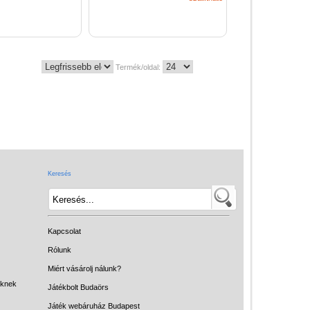
Termék/oldal:
Keresés
Kapcsolat
Rólunk
Miért vásárolj nálunk?
eknek
Játékbolt Budaörs
Játék webáruház Budapest