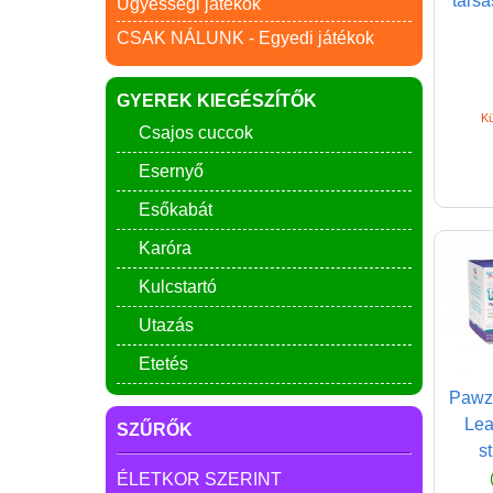
társa
Ügyességi játékok
CSAK NÁLUNK - Egyedi játékok
GYEREK KIEGÉSZÍTŐK
Kü
Csajos cuccok
Esernyő
Esőkabát
Karóra
Kulcstartó
Utazás
Etetés
Pawz 
Lea
SZŰRŐK
s
ÉLETKOR SZERINT