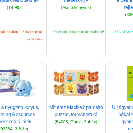
sjáték felnőtteknek
mesekönyv
érzelmi 
fejl
(18-99)
(Manó könyvek)
(336
lső raktáron, 2-3 napon belül
Készleten, 1 napon belül szállítható!
SZÁLLÍTÁS A
szállítható
a nyugtató kutyus,
Mit érez Macika? párosító
Ülj figye
rning Resources
puzzle, formaberakó
béka! 
tresszoldó játék
gyako
(54008, Goula, 2-4 év)
mel
(93384, 3-8 év)