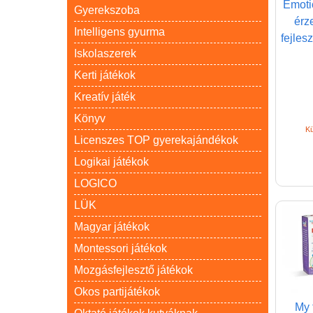
Emoti
Gyerekszoba
érze
Intelligens gyurma
fejles
Iskolaszerek
Kerti játékok
Kreatív játék
Könyv
Kü
Licenszes TOP gyerekajándékok
Logikai játékok
LOGICO
LÜK
Magyar játékok
Montessori játékok
Mozgásfejlesztő játékok
Okos partijátékok
My 