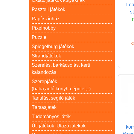
Oktató játékok kutyáknak
Lea
Pasztell játékok
s
Papírszínház
(
Pixelhobby
Puzzle
Kü
Spiegelburg játékok
Strandjátékok
Szerelés, barkácsolás, kerti
kalandozás
Szerepjáték
(baba,autó,konyha,épület,..)
Tanulást segítő játék
Társasjáték
Tudományos játék
Úti játékok, Utazó játékok
kom