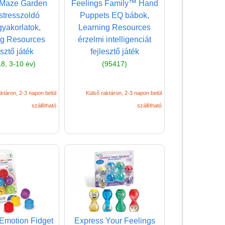
Magyar játékok
 Maze Garden
Feelings Family™ Hand
stresszoldó
Puppets EQ bábok,
Montessori játékok
yakorlatok,
Learning Resources
Mozgásfejlesztő játékok
ng Resources
érzelmi intelligenciát
esztő játék
fejlesztő játék
Okos partijátékok
8, 3-10 év)
(95417)
Oktató játékok kutyáknak
Pasztell játékok
ktáron, 2-3 napon belül
Külső raktáron, 2-3 napon belül
Papírszínház
szállítható
szállítható
Pixelhobby
Puzzle
Spiegelburg játékok
Strandjátékok
Szerelés, barkácsolás, kerti
kalandozás
Emotion Fidget
Express Your Feelings
Szerepjáték