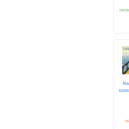
Készlet
Nag
szav
Kü