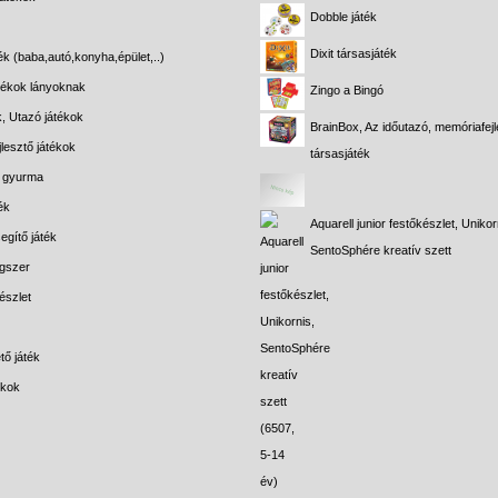
Dobble játék
Dixit társasjáték
ék (baba,autó,konyha,épület,..)
átékok lányoknak
Zingo a Bingó
k, Utazó játékok
BrainBox, Az időutazó, memóriafejl
lesztő játékok
társasjáték
s gyurma
ék
Aquarell junior festőkészlet, Unikor
egítő játék
SentoSphére kreatív szett
gszer
észlet
tő játék
ékok