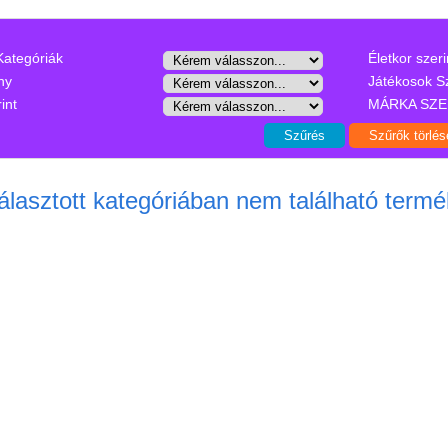
Kategóriák
Életkor szeri
ny
Játékosok S
int
MÁRKA SZE
álasztott kategóriában nem található termé