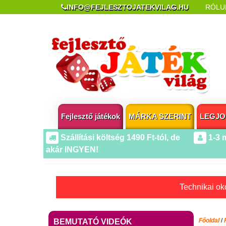
INFO@FEJLESZTOJATEKVILAG.HU
RÓLU
REKLAMÁCIÓ ÉS ELÁLLÁS
POPUP AZ OLDA
Fejlesztő játékok
MÁRKA SZERINT
LEGJO
Szállítási költség 1490 Ft-tól, de
1-3 
akár INGYEN!
Technikai oko
Főoldal
/
BEMUTATÓ VIDEÓK