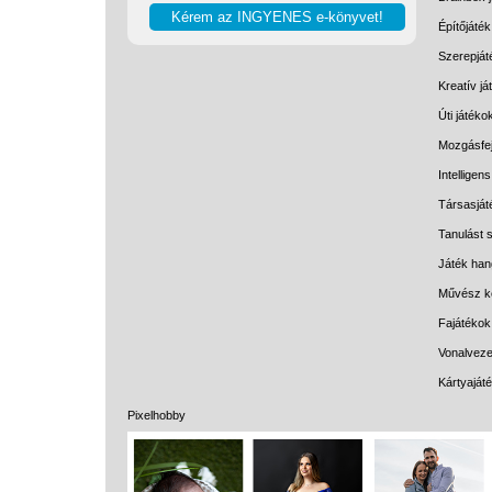
Építőjáték
Szerepját
Kreatív j
Úti játéko
Mozgásfej
Intelligen
Társasját
Tanulást s
Játék han
Művész k
Fajátékok
Vonalveze
Kártyaját
Pixelhobby