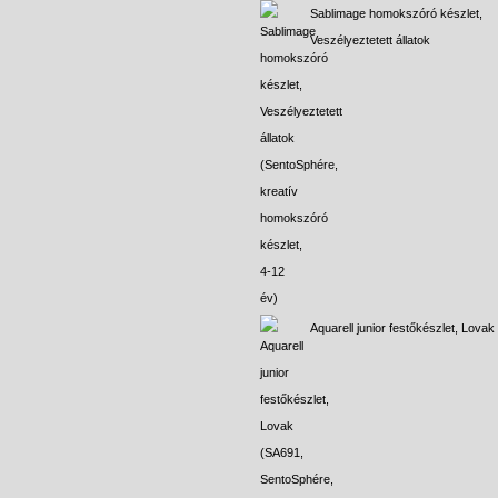
Sablimage homokszóró készlet,
Veszélyeztetett állatok
Aquarell junior festőkészlet, Lovak