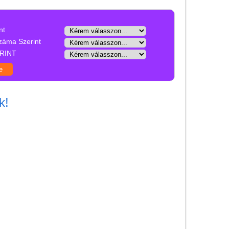
Játék hangszer
Futóbiciklik, rollerek
nt
Gyerekszoba
záma Szerint
RINT
Intelligens gyurma
Iskolaszerek
Kerti játékok
k!
Kreatív játék
Könyv
Licenszes TOP
gyerekajándékok
Logikai játékok
LOGICO
LÜK