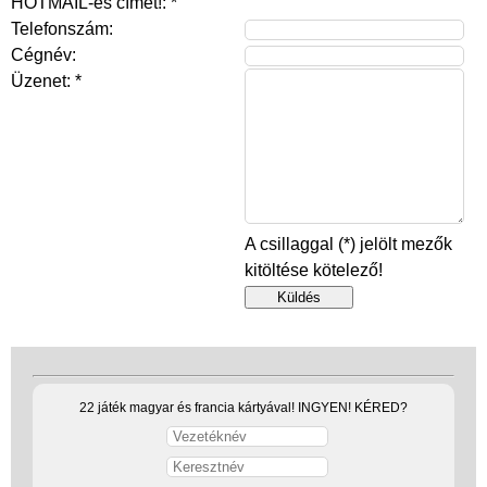
HOTMAIL-es címet!: *
Játék hangszer
Telefonszám:
Futóbiciklik, rollerek
Cégnév:
Üzenet: *
Gyerekszoba
Intelligens gyurma
Iskolaszerek
Kerti játékok
Kreatív játék
A csillaggal (*) jelölt mezők
kitöltése kötelező!
Könyv
Licenszes TOP
gyerekajándékok
Logikai játékok
22 játék magyar és francia kártyával! INGYEN! KÉRED?
LOGICO
LÜK