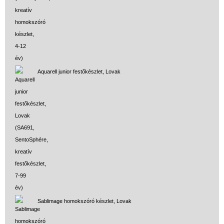
Aquarell junior festőkészlet, Lovak
Sablimage homokszóró készlet, Lovak