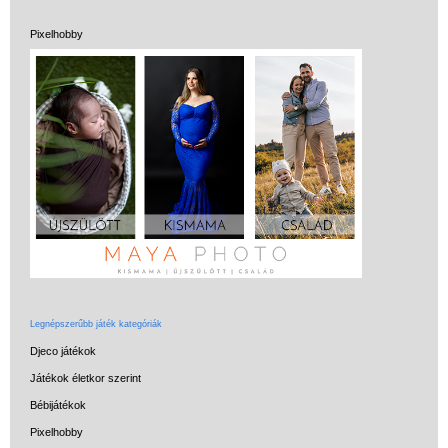
(baba,autó,konyha,épület,..)
Pixelhobby
Tanulást segítő játék
Társasjáték
Tudományos játék
Úti játékok, Utazó játékok
Ügyességi játékok
CSAK NÁLUNK - Egyedi
játékok
Legnépszerűbb játék kategóriák
Djeco játékok
Játékok életkor szerint
Bébijátékok
Pixelhobby