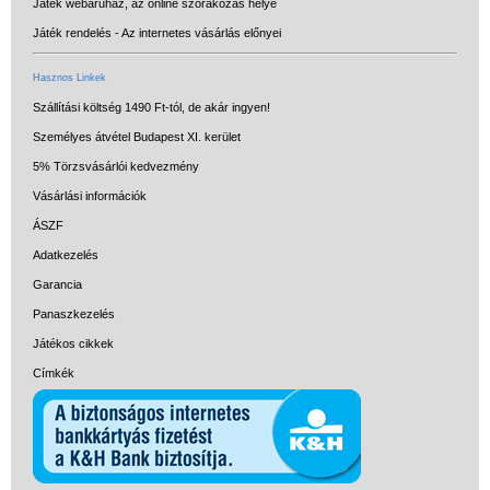
Játék webáruház, az online szórakozás helye
Játék rendelés - Az internetes vásárlás előnyei
Hasznos Linkek
Szállítási költség 1490 Ft-tól, de akár ingyen!
Személyes átvétel Budapest XI. kerület
5% Törzsvásárlói kedvezmény
Vásárlási információk
ÁSZF
Adatkezelés
Garancia
Panaszkezelés
Játékos cikkek
Címkék