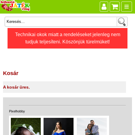
Összes játék
Technikai okok miatt a rendeléseket jelenleg nem
tudjuk teljesíteni. Köszönjük türelmüket!
Játékok életkor szerint
Legújabb Djeco játékok
AKTÍV szabadidő
Kosár
Ajándéktárgyak
Bébijátékok
A kosár üres.
Diafilm
Építőjáték
Pixelhobby
Foglalkoztató füzet
Fajátékok