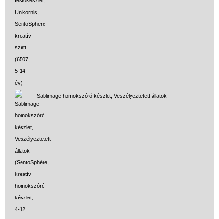
Sablimage homokszóró készlet, Veszélyeztetett állatok
Vélemények
Adatkezelés
ÁSZF
Szállítási költség 1490 Ft-tól,
de akár INGYEN!
1-3 munkanapos kiszállítás
5%-os törzsvásárlói
kedvezmény