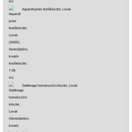
Miért vásárolj nálunk?
Aquarell junior festőkészlet, Lovak
Akiket támogatunk
Garancia
Játék rendelés - Az internetes
vásárlás előnyei
Reklamáció és Elállás
Sablimage homokszóró készlet, Lovak