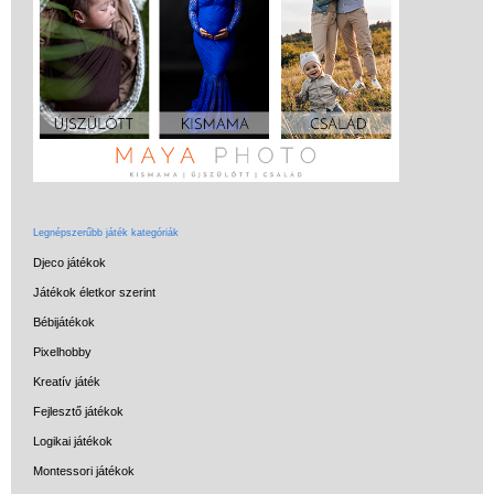
Játék hangszer
Futóbiciklik, rollerek
Gyerekszoba
Intelligens gyurma
Iskolaszerek
Kerti játékok
Legnépszerűbb játék kategóriák
Kreatív játék
Djeco játékok
Könyv
Játékok életkor szerint
Licenszes TOP
Bébijátékok
gyerekajándékok
Pixelhobby
Logikai játékok
Kreatív játék
Fejlesztő játékok
LOGICO
Logikai játékok
LÜK
Montessori játékok