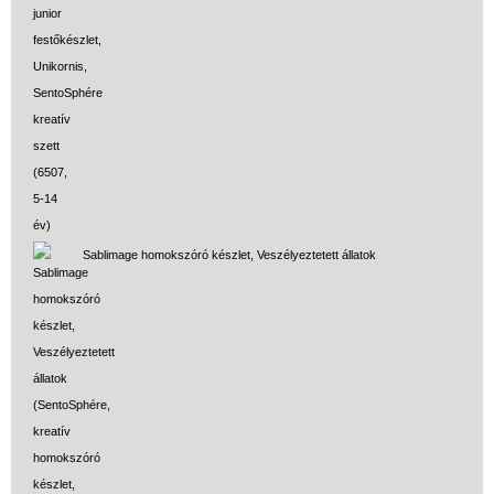
Miért vásárolj nálunk?
Akiket támogatunk
Garancia
Játék rendelés - Az internetes
vásárlás előnyei
Reklamáció és Elállás
Sablimage homokszóró készlet, Veszélyeztetett állatok