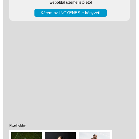
Játék hangszer
weboldal üzemeltetőjétől
Futóbiciklik, rollerek
Gyerekszoba
Intelligens gyurma
Iskolaszerek
Kerti játékok
Kreatív játék
Könyv
Licenszes TOP
gyerekajándékok
Logikai játékok
LOGICO
Pixelhobby
LÜK