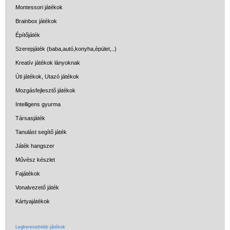
Montessori játékok
(baba,autó,konyha,épület,..)
Brainbox játékok
Tanulást segítő játék
Építőjáték
Társasjáték
Szerepjáték (baba,autó,konyha,épület,..)
Kreatív játékok lányoknak
Tudományos játék
Úti játékok, Utazó játékok
Úti játékok, Utazó játékok
Mozgásfejlesztő játékok
Ügyességi játékok
Intelligens gyurma
CSAK NÁLUNK - Egyedi
Társasjáték
játékok
Tanulást segítő játék
Játék hangszer
Művész készlet
Fajátékok
Vonalvezető játék
Kártyajátékok
Legkeresettebb játékok