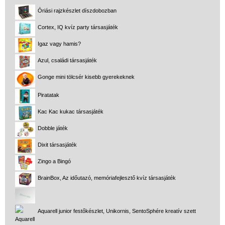
Óriási rajzkészlet díszdobozban
Cortex, IQ kvíz party társasjáték
Igaz vagy hamis?
Azul, családi társasjáték
Gonge mini tölcsér kisebb gyerekeknek
Piratatak
Vélemények
Kac Kac kukac társasjáték
Adatkezelés
Dobble játék
ÁSZF
Dixit társasjáték
Szállítási költség 1490 Ft-tól,
Zingo a Bingó
de akár INGYEN!
BrainBox, Az időutazó, memóriafejlesztő kvíz társasjáték
1-3 munkanapos kiszállítás
5%-os törzsvásárlói
Aquarell junior festőkészlet, Unikornis, SentoSphére kreatív szett
kedvezmény