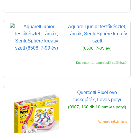
Aquarell junior festőkészlet,
Lámák, SentoSphére kreatív
szett
(6508, 7-99 év)
Vélemények
Készleten, 1 napon belül szállítható!
Adatkezelés
ÁSZF
Szállítási költség 1490 Ft-tól,
Quercetti Pixel evo
de akár INGYEN!
tüskejáték, Lovas pötyi
(0907, 160 db 10 mm-es pötyi)
1-3 munkanapos kiszállítás
5%-os törzsvásárlói
Átmeneti raktárhiány
kedvezmény