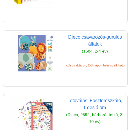
Miért vásárolj nálunk?
Akiket támogatunk
Garancia
Játék rendelés - Az internetes
Djeco csavarozós-gurulós
vásárlás előnyei
állatok
Reklamáció és Elállás
(1684, 2-4 év)
Külső raktáron, 2-3 napon belül szállítható
Tetoválás, Foszforeszkáló,
Édes álom
(Djeco, 9592, bőrbarát tetkó, 3-
10 év)