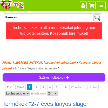
Összes játék
Technikai okok miatt a rendeléseket jelenleg nem
tudjuk teljesíteni. Köszönjük türelmüket!
Játékok életkor szerint
Legújabb Djeco játékok
AKTÍV szabadidő
Ajándéktárgyak
Főoldal
/
LEGJOBB JÁTÉKOK
/
Legkedveltebb játékok
/
Kedvenc Lányos
Bébijátékok
játékok
/
2-7 éves lányos sláger termékek
/
Diafilm
Szűrési feltételek
Építőjáték
Első
Előző
1
2
3
4
5
... 6
Következő
Utolsó
Foglalkoztató füzet
Termék/oldal:
Fajátékok
Termékek
"2-7 éves lányos sláger