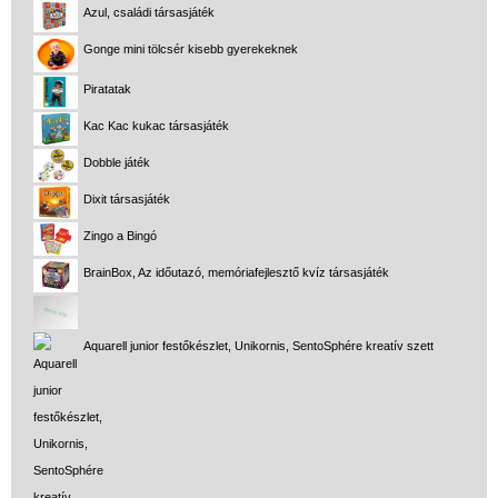
Azul, családi társasjáték
Gonge mini tölcsér kisebb gyerekeknek
Piratatak
Kac Kac kukac társasjáték
Dobble játék
Dixit társasjáték
Zingo a Bingó
BrainBox, Az időutazó, memóriafejlesztő kvíz társasjáték
Aquarell junior festőkészlet, Unikornis, SentoSphére kreatív szett