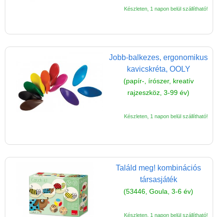
Magyar játékok
Készleten, 1 napon belül szállítható!
Montessori játékok
Mozgásfejlesztő játékok
Okos partijátékok
Jobb-balkezes, ergonomikus
Oktató játékok kutyáknak
kavicskréta, OOLY
(papír-, írószer, kreatív
Pasztell játékok
rajzeszköz, 3-99 év)
Papírszínház
Készleten, 1 napon belül szállítható!
Pixelhobby
Puzzle
Spiegelburg játékok
Találd meg! kombinációs
Strandjátékok
társasjáték
Szerelés, barkácsolás, kerti
(53446, Goula, 3-6 év)
kalandozás
Szerepjáték
Készleten, 1 napon belül szállítható!