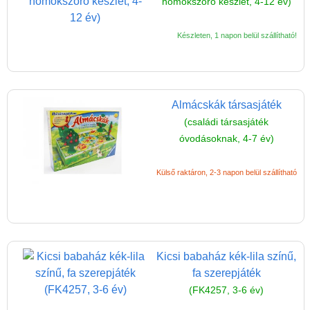
homokszóró készlet, 4-12 év)
Készleten, 1 napon belül szállítható!
Almácskák társasjáték
(családi társasjáték
óvodásoknak, 4-7 év)
Külső raktáron, 2-3 napon belül szállítható
Kicsi babaház kék-lila színű,
fa szerepjáték
(FK4257, 3-6 év)