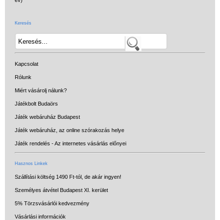
Keresés
Kapcsolat
Rólunk
Miért vásárolj nálunk?
Játékbolt Budaörs
Játék webáruház Budapest
Játék webáruház, az online szórakozás helye
Játék rendelés - Az internetes vásárlás előnyei
Hasznos Linkek
Szállítási költség 1490 Ft-tól, de akár ingyen!
Személyes átvétel Budapest XI. kerület
5% Törzsvásárlói kedvezmény
Vásárlási információk