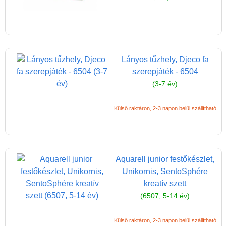
(baba,autó,konyha,épület,..)
Tanulást segítő játék
Társasjáték
Lányos tűzhely, Djeco fa
Tudományos játék
szerepjáték - 6504
Úti játékok, Utazó játékok
(3-7 év)
Ügyességi játékok
Külső raktáron, 2-3 napon belül szállítható
CSAK NÁLUNK - Egyedi
játékok
Aquarell junior festőkészlet,
Unikornis, SentoSphére
kreatív szett
(6507, 5-14 év)
Külső raktáron, 2-3 napon belül szállítható