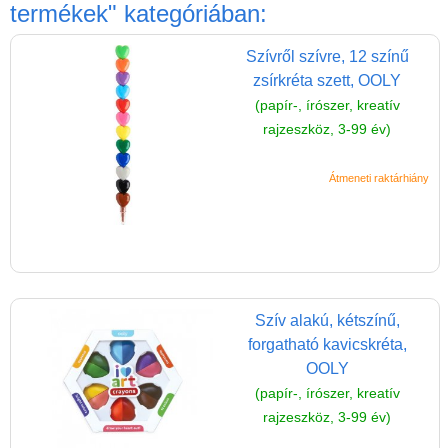
Játék hangszer
termékek"
kategóriában:
Futóbiciklik, rollerek
Szívről szívre, 12 színű
Gyerekszoba
zsírkréta szett, OOLY
(papír-, írószer, kreatív
Intelligens gyurma
rajzeszköz, 3-99 év)
Iskolaszerek
Kerti játékok
Átmeneti raktárhiány
Kreatív játék
Könyv
Licenszes TOP
gyerekajándékok
Szív alakú, kétszínű,
Logikai játékok
forgatható kavicskréta,
OOLY
LOGICO
(papír-, írószer, kreatív
LÜK
rajzeszköz, 3-99 év)