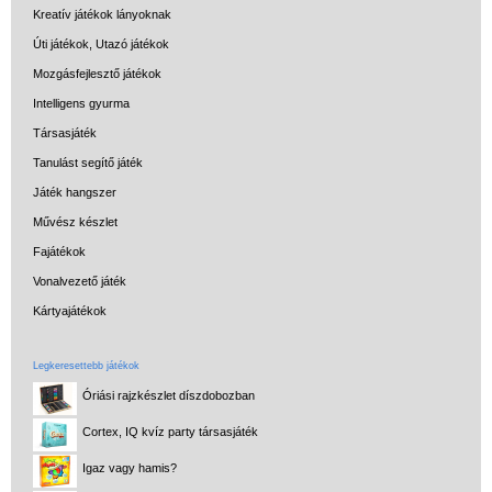
Kreatív játékok lányoknak
Úti játékok, Utazó játékok
Mozgásfejlesztő játékok
Intelligens gyurma
Társasjáték
Tanulást segítő játék
Játék hangszer
Művész készlet
Fajátékok
Vonalvezető játék
Kártyajátékok
Legkeresettebb játékok
Óriási rajzkészlet díszdobozban
Cortex, IQ kvíz party társasjáték
Igaz vagy hamis?