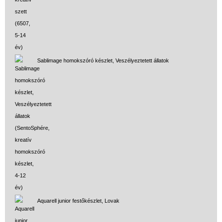
Sablimage homokszóró készlet, Veszélyeztetett állatok
Aquarell junior festőkészlet, Lovak