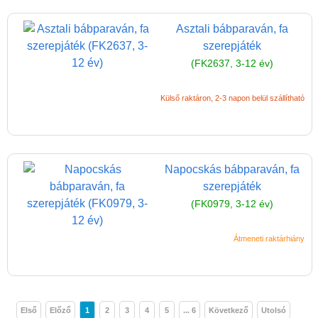
Asztali bábparaván, fa
szerepjáték
(FK2637, 3-12 év)
Külső raktáron, 2-3 napon belül szállítható
Napocskás bábparaván, fa
szerepjáték
(FK0979, 3-12 év)
Átmeneti raktárhiány
Első
Előző
1
2
3
4
5
... 6
Következő
Utolsó