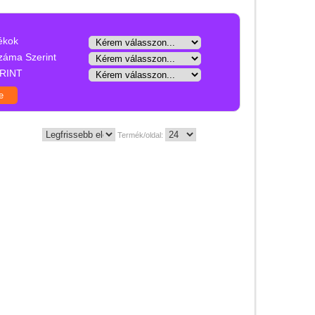
Játék hangszer
Futóbiciklik, rollerek
tékok
Gyerekszoba
záma Szerint
RINT
Intelligens gyurma
Iskolaszerek
Kerti játékok
Termék/oldal:
Kreatív játék
Könyv
Licenszes TOP
gyerekajándékok
Logikai játékok
LOGICO
LÜK