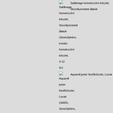
Sablimage homokszóró készlet,
Veszélyeztetett állatok
Aquarell junior festőkészlet, Lovak