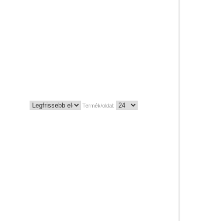
Magyar játékok
Montessori játékok
Mozgásfejlesztő játékok
Okos partijátékok
Oktató játékok kutyáknak
Pasztell játékok
Papírszínház
Termék/oldal:
Pixelhobby
Puzzle
Spiegelburg játékok
Strandjátékok
Szerelés, barkácsolás, kerti
kalandozás
Szerepjáték