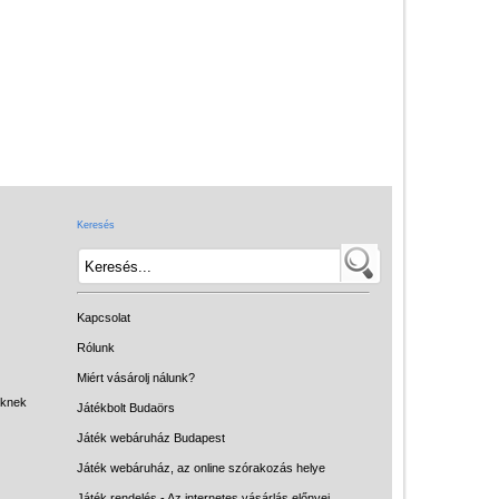
Miért vásárolj nálunk?
Akiket támogatunk
Garancia
Játék rendelés - Az internetes
vásárlás előnyei
Reklamáció és Elállás
Keresés
Kapcsolat
Rólunk
Miért vásárolj nálunk?
eknek
Játékbolt Budaörs
Játék webáruház Budapest
Játék webáruház, az online szórakozás helye
Játék rendelés - Az internetes vásárlás előnyei