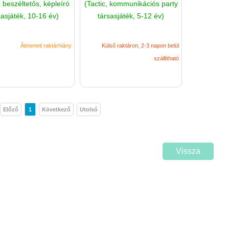
, beszéltetős, képleíró
(Tactic, kommunikációs party
sasjáték, 10-16 év)
társasjáték, 5-12 év)
Átmeneti raktárhiány
Külső raktáron, 2-3 napon belül
szállítható
Előző
1
Következő
Utolsó
Vissza