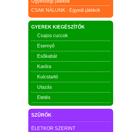
Ügyességi játékok
CSAK NÁLUNK - Egyedi játékok
GYEREK KIEGÉSZÍTŐK
Csajos cuccok
Esernyő
Esőkabát
Karóra
Kulcstartó
Utazás
Etetés
SZŰRŐK
ÉLETKOR SZERINT