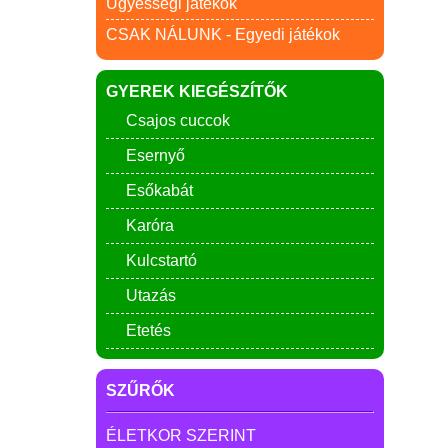
Ügyességi játékok
CSAK NÁLUNK - Egyedi játékok
GYEREK KIEGÉSZÍTŐK
Csajos cuccok
Esernyő
Esőkabát
Karóra
Kulcstartó
Utazás
Etetés
SZŰRŐK
ÉLETKOR SZERINT