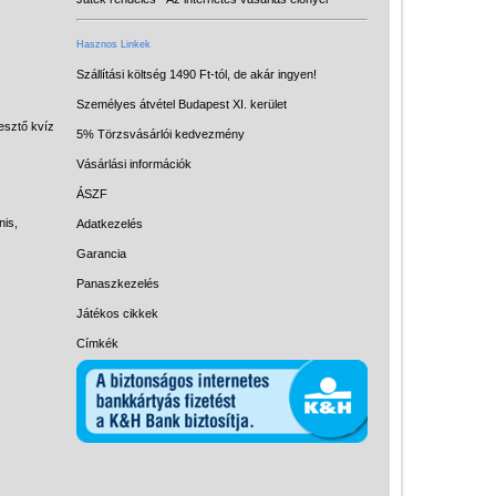
Hasznos Linkek
Szállítási költség 1490 Ft-tól, de akár ingyen!
Személyes átvétel Budapest XI. kerület
esztő kvíz
5% Törzsvásárlói kedvezmény
Vásárlási információk
ÁSZF
nis,
Adatkezelés
Garancia
Panaszkezelés
Játékos cikkek
Címkék