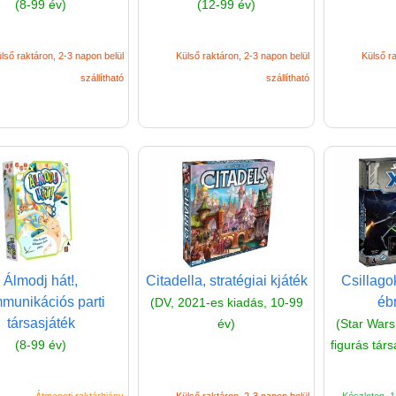
(8-99 év)
(12-99 év)
lső raktáron, 2-3 napon belül
Külső raktáron, 2-3 napon belül
Külső ra
szállítható
szállítható
Álmodj hát!,
Citadella, stratégiai kjáték
Csillago
munikációs parti
éb
(DV, 2021-es kiadás, 10-99
társasjáték
év)
(Star Wars 
(8-99 év)
figurás társ
Átmeneti raktárhiány
Külső raktáron, 2-3 napon belül
Készleten, 1 