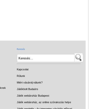
Miért vásárolj nálunk?
Akiket támogatunk
Garancia
Játék rendelés - Az internetes
vásárlás előnyei
Reklamáció és Elállás
Keresés
Kapcsolat
Rólunk
Miért vásárolj nálunk?
eknek
Játékbolt Budaörs
Játék webáruház Budapest
Játék webáruház, az online szórakozás helye
Játék rendelés - Az internetes vásárlás előnyei