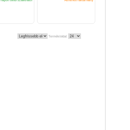
(baba,autó,konyha,épület,..)
Tanulást segítő játék
Társasjáték
Tudományos játék
Termék/oldal:
Úti játékok, Utazó játékok
Ügyességi játékok
CSAK NÁLUNK - Egyedi
játékok