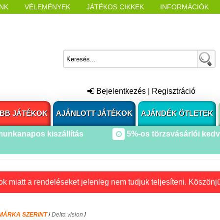
NK
VÉLEMÉNYEK
JÁTÉKOS CIKKEK
INFORMÁCIÓK
L NYITÁSAKOR
CÍMKÉK
Bejelentkezés
|
Regisztráció
BB JÁTÉKOK
AJÁNLOTT JÁTÉKOK
AJÁNDÉK ÖTLETEK
munkanapos kiszállítás
5%-os törzsvásárlói ked
k miatt a rendeléseket jelenleg nem tudjuk teljesíteni. Köszönj
MÁRKA SZERINT
/
Delta vision
/