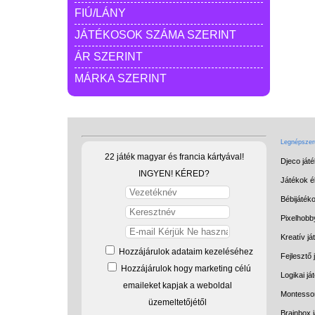
FIÚ/LÁNY
JÁTÉKOSOK SZÁMA SZERINT
ÁR SZERINT
MÁRKA SZERINT
Legnépszerű
22 játék magyar és francia kártyával!
Djeco ját
INGYEN! KÉRED?
Játékok él
Bébijáték
Pixelhobb
Kreatív já
Hozzájárulok adataim kezeléséhez
Fejlesztő 
Hozzájárulok hogy marketing célú
Logikai já
emaileket kapjak a weboldal
Montessor
üzemeltetőjétől
Brainbox 