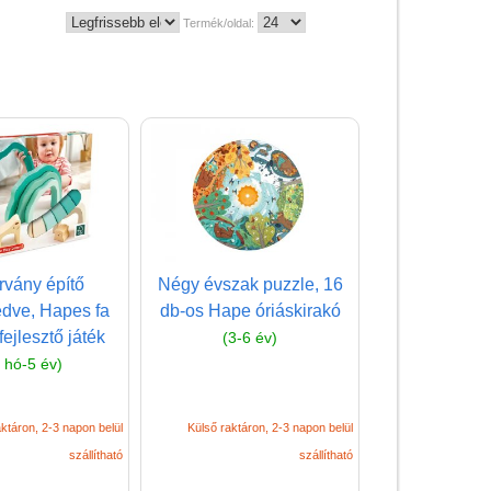
Játék hangszer
Termék/oldal:
Futóbiciklik, rollerek
Gyerekszoba
Intelligens gyurma
Iskolaszerek
Kerti játékok
Kreatív játék
Könyv
rvány építő
Négy évszak puzzle, 16
dve, Hapes fa
db-os Hape óriáskirakó
Licenszes TOP
ejlesztő játék
(3-6 év)
gyerekajándékok
 hó-5 év)
Logikai játékok
LOGICO
ktáron, 2-3 napon belül
Külső raktáron, 2-3 napon belül
LÜK
szállítható
szállítható