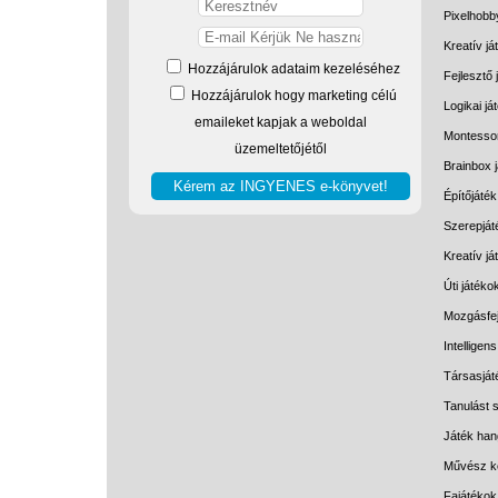
Pixelhobb
Kreatív já
Hozzájárulok adataim kezeléséhez
Fejlesztő 
Hozzájárulok hogy marketing célú
Logikai já
emaileket kapjak a weboldal
Montessor
üzemeltetőjétől
Brainbox 
Építőjáték
Szerepját
Kreatív j
Úti játéko
Mozgásfej
Intelligen
Társasját
Tanulást s
Játék han
Művész k
Fajátékok