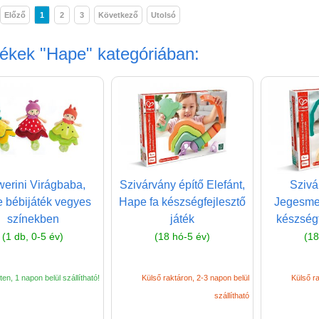
Előző
1
2
3
Következő
Utolsó
mékek
"Hape"
kategóriában:
werini Virágbaba,
Szivárvány építő Elefánt,
Szivá
 bébijáték vegyes
Hape fa készségfejlesztő
Jegesme
színekben
játék
készségf
(1 db, 0-5 év)
(18 hó-5 év)
(18
en, 1 napon belül szállítható!
Külső raktáron, 2-3 napon belül
Külső ra
szállítható