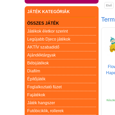
Első
JÁTÉK KATEGÓRIÁK
Ter
ÖSSZES JÁTÉK
Játékok életkor szerint
Legújabb Djeco játékok
AKTÍV szabadidő
Ajándéktárgyak
Bébijátékok
Flo
Diafilm
Hape
Építőjáték
Foglalkoztató füzet
Fajátékok
Készlet
Játék hangszer
Futóbiciklik, rollerek