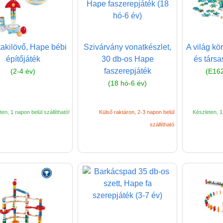
akilövő, Hape bébi
Szivárvány vonatkészlet,
A világ kö
építőjáték
30 db-os Hape
és társa
faszerepjáték
(2-4 év)
(E162
(18 hó-6 év)
en, 1 napon belül szállítható!
Külső raktáron, 2-3 napon belül
Készleten, 1 
szállítható