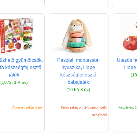
fűzhető gyümölcsök,
Pasztell montessori
Utazós h
fa készségfejlesztő
nyuszika, Hape
Hape 
játék
készségfejlesztő
(18
babajáték
(1072, 1-4 év)
(10 hó-3 év)
Átmeneti raktárhiány
Külső raktáron, 2-3 napon belül
Készleten, 1 
szállítható