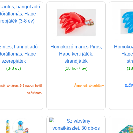
zintes, hangot adó
Homokozó mancs Piros,
Homokoz
dőrállomás, Hape
Hape kerti játék,
Hape 
szerepjáték
strandjáték
st
(3-8 év)
(18 hó-7 év)
(18
lső raktáron, 2-3 napon belül
Átmeneti raktárhiány
ELŐR
szállítható