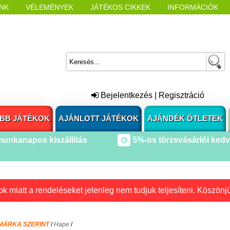
NK
VÉLEMÉNYEK
JÁTÉKOS CIKKEK
INFORMÁCIÓK
L NYITÁSAKOR
CÍMKÉK
Bejelentkezés
|
Regisztráció
BB JÁTÉKOK
AJÁNLOTT JÁTÉKOK
AJÁNDÉK ÖTLETEK
munkanapos kiszállítás
5%-os törzsvásárlói ked
k miatt a rendeléseket jelenleg nem tudjuk teljesíteni. Köszönj
MÁRKA SZERINT
/
Hape
/