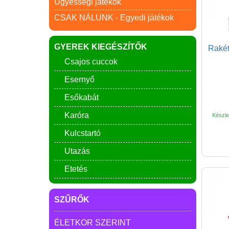
Ügyességi játékok
CSAK NÁLUNK - Egyedi játékok
GYEREK KIEGÉSZÍTŐK
Rakét
Csajos cuccok
Esernyő
Esőkabát
Karóra
Készlet
Kulcstartó
Utazás
Etetés
SZŰRŐK
ÉLETKOR SZERINT