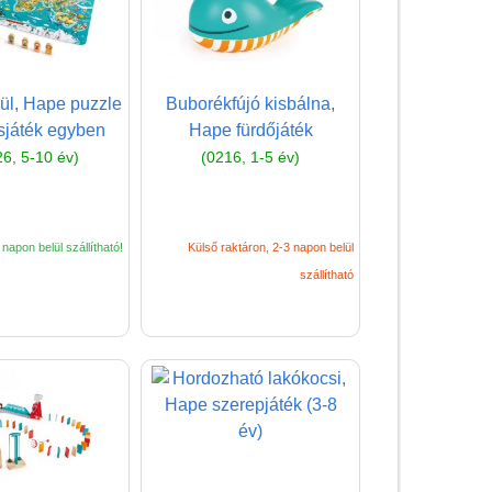
rül, Hape puzzle
Buborékfújó kisbálna,
sjáték egyben
Hape fürdőjáték
6, 5-10 év)
(0216, 1-5 év)
Vélemények
napon belül szállítható!
Külső raktáron, 2-3 napon belül
Adatkezelés
szállítható
ÁSZF
Szállítási költség 1490 Ft-tól,
de akár INGYEN!
1-3 munkanapos kiszállítás
5%-os törzsvásárlói
kedvezmény