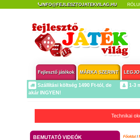
INFO@FEJLESZTOJATEKVILAG.HU
RÓLU
REKLAMÁCIÓ ÉS ELÁLLÁS
POPUP AZ OLDA
Fejlesztő játékok
MÁRKA SZERINT
LEGJO
Szállítási költség 1490 Ft-tól, de
1-3 
akár INGYEN!
Technikai oko
Főoldal
/
BEMUTATÓ VIDEÓK