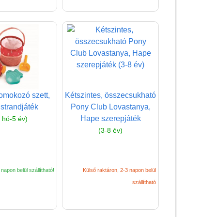
Magyar játékok
Montessori játékok
Mozgásfejlesztő játékok
Okos partijátékok
Oktató játékok kutyáknak
Pasztell játékok
omokozó szett,
Kétszintes, összecsukható
Papírszínház
strandjáték
Pony Club Lovastanya,
Hape szerepjáték
 hó-5 év)
Pixelhobby
(3-8 év)
Puzzle
Spiegelburg játékok
Strandjátékok
napon belül szállítható!
Külső raktáron, 2-3 napon belül
szállítható
Szerelés, barkácsolás, kerti
kalandozás
Szerepjáték