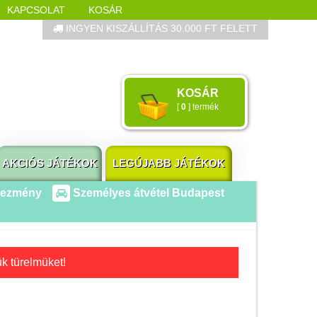
KAPCSOLAT
KOSÁR
INGYEN KISZÁLLÍTÁS 30.000 FT FELETT
Összes játék
KOSÁR
Játékok életkor szerint
[
0
] termék
Legújabb Djeco játékok
AKTÍV szabadidő
AKCIÓS JÁTÉKOK
LEGÚJABB JÁTÉKOK
Ajándéktárgyak
vezmény
Személyes átvétel Budapest
Bébijátékok
Diafilm
Építőjáték
ük türelmüket!
Foglalkoztató füzet
Fajátékok