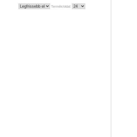
Játék hangszer
Termék/oldal:
Futóbiciklik, rollerek
Gyerekszoba
Intelligens gyurma
Iskolaszerek
Kerti játékok
Kreatív játék
Könyv
Licenszes TOP
gyerekajándékok
Logikai játékok
LOGICO
LÜK