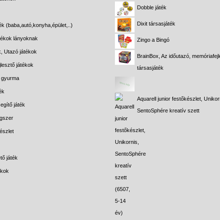
Dobble játék
Dixit társasjáték
ék (baba,autó,konyha,épület,..)
átékok lányoknak
Zingo a Bingó
k, Utazó játékok
BrainBox, Az időutazó, memóriafejl
lesztő játékok
társasjáték
s gyurma
ék
Aquarell junior festőkészlet, Unikor
egítő játék
SentoSphére kreatív szett
gszer
észlet
tő játék
ékok