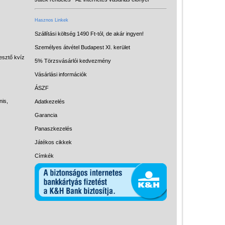
Hasznos Linkek
Szállítási költség 1490 Ft-tól, de akár ingyen!
Személyes átvétel Budapest XI. kerület
esztő kvíz
5% Törzsvásárlói kedvezmény
Vásárlási információk
ÁSZF
nis,
Adatkezelés
Garancia
Panaszkezelés
Játékos cikkek
Címkék