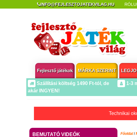
INFO@FEJLESZTOJATEKVILAG.HU
RÓLU
REKLAMÁCIÓ ÉS ELÁLLÁS
POPUP AZ OLDA
Fejlesztő játékok
MÁRKA SZERINT
LEGJO
Szállítási költség 1490 Ft-tól, de
1-3 
akár INGYEN!
Technikai oko
Főoldal
/
BEMUTATÓ VIDEÓK