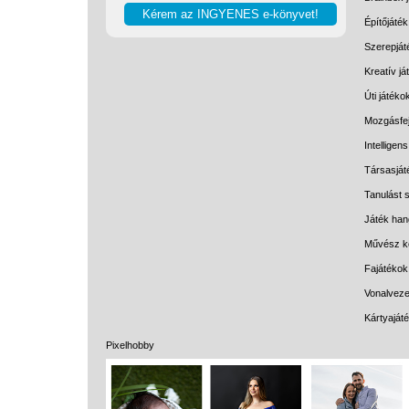
Építőjáték
Szerepját
Kreatív j
Úti játéko
Mozgásfej
Intelligen
Társasját
Tanulást s
Játék han
Művész k
Fajátékok
Vonalveze
Kártyaját
Pixelhobby