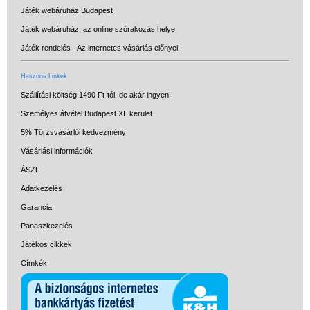
Játék webáruház Budapest
Játék webáruház, az online szórakozás helye
Játék rendelés - Az internetes vásárlás előnyei
Hasznos Linkek
Szállítási költség 1490 Ft-tól, de akár ingyen!
Személyes átvétel Budapest XI. kerület
5% Törzsvásárlói kedvezmény
Vásárlási információk
ÁSZF
Adatkezelés
Garancia
Panaszkezelés
Játékos cikkek
Címkék