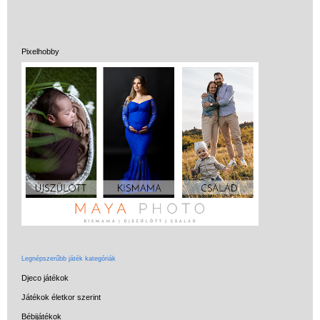
Magyar játékok
Montessori játékok
Mozgásfejlesztő játékok
Pixelhobby
Okos partijátékok
Oktató játékok kutyáknak
Pasztell játékok
Papírszínház
Pixelhobby
Puzzle
Spiegelburg játékok
Strandjátékok
Legnépszerűbb játék kategóriák
Szerelés, barkácsolás, kerti
Djeco játékok
kalandozás
Játékok életkor szerint
Bébijátékok
Szerepjáték