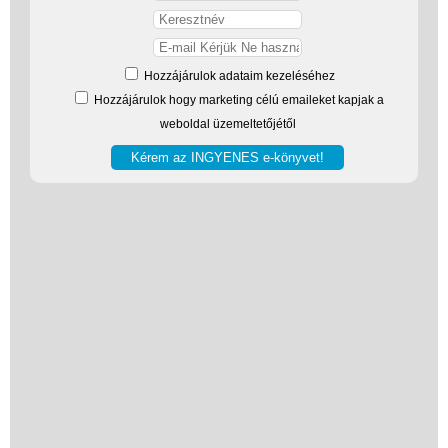
Játék hangszer
Futóbiciklik, rollerek
Gyerekszoba
Hozzájárulok adataim kezeléséhez
Hozzájárulok hogy marketing célú emaileket kapjak a
Intelligens gyurma
weboldal üzemeltetőjétől
Iskolaszerek
Kerti játékok
Kreatív játék
Könyv
Licenszes TOP
gyerekajándékok
Logikai játékok
LOGICO
LÜK