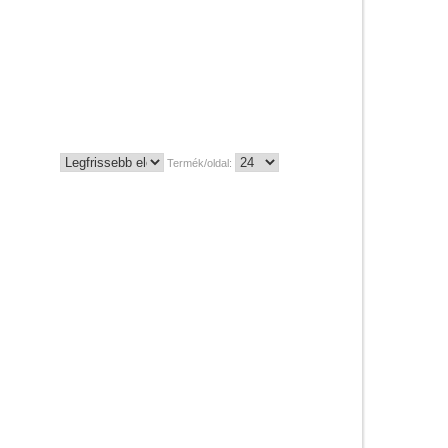
Magyar játékok
Montessori játékok
Mozgásfejlesztő játékok
Okos partijátékok
Oktató játékok kutyáknak
Termék/oldal:
Pasztell játékok
Papírszínház
Pixelhobby
Puzzle
Spiegelburg játékok
Strandjátékok
Szerelés, barkácsolás, kerti
kalandozás
Szerepjáték