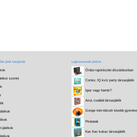
bb játék kategóriák
Legkeresettebb játékok
ékok
Óriási rajzkészlet díszdobozban
etkor szerint
Cortex, IQ kvíz party társasjáték
ok
Igaz vagy hamis?
y
Azul, családi társasjáték
ték
Gonge mini tölcsér kisebb gyerek
játékok
tékok
Piratatak
i játékok
Kac Kac kukac társasjáték
játékok