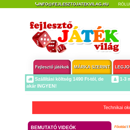
INFO@FEJLESZTOJATEKVILAG.HU
RÓLU
REKLAMÁCIÓ ÉS ELÁLLÁS
POPUP AZ OLDA
Fejlesztő játékok
MÁRKA SZERINT
LEGJO
Szállítási költség 1490 Ft-tól, de
1-3 
akár INGYEN!
Technikai oko
Főoldal
/
BEMUTATÓ VIDEÓK