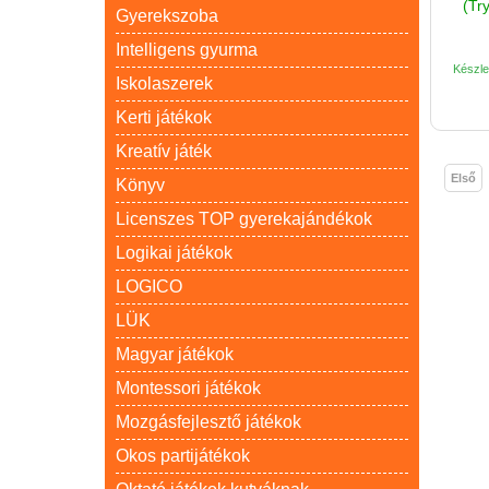
(Tr
Gyerekszoba
Intelligens gyurma
Készlet
Iskolaszerek
Kerti játékok
Kreatív játék
Első
Könyv
Licenszes TOP gyerekajándékok
Logikai játékok
LOGICO
LÜK
Magyar játékok
Montessori játékok
Mozgásfejlesztő játékok
Okos partijátékok