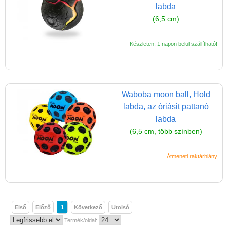
labda
(6,5 cm)
Készleten, 1 napon belül szállítható!
Waboba moon ball, Hold
labda, az óriásit pattanó
labda
(6,5 cm, több színben)
Átmeneti raktárhiány
Első
Előző
1
Következő
Utolsó
Termék/oldal: