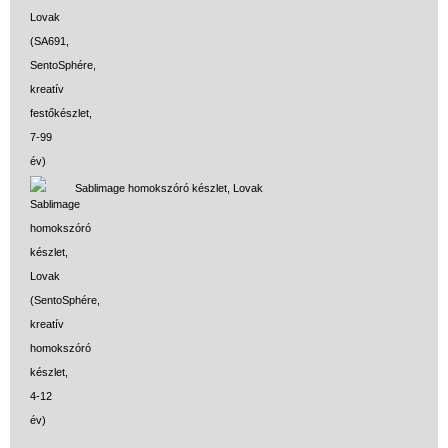
Sablimage homokszóró készlet, Lovak