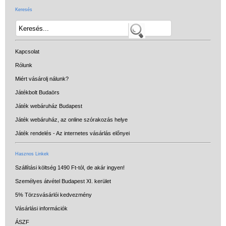
Keresés
Kapcsolat
Rólunk
Miért vásárolj nálunk?
Játékbolt Budaörs
Játék webáruház Budapest
Játék webáruház, az online szórakozás helye
Játék rendelés - Az internetes vásárlás előnyei
Hasznos Linkek
Szállítási költség 1490 Ft-tól, de akár ingyen!
Személyes átvétel Budapest XI. kerület
5% Törzsvásárlói kedvezmény
Vásárlási információk
ÁSZF