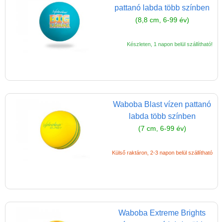
pattanó labda több színben
(8,8 cm, 6-99 év)
Készleten, 1 napon belül szállítható!
Vélemények
Waboba Blast vízen pattanó
labda több színben
Adatkezelés
(7 cm, 6-99 év)
ÁSZF
Szállítási költség 1490 Ft-tól,
Külső raktáron, 2-3 napon belül szállítható
de akár INGYEN!
1-3 munkanapos kiszállítás
5%-os törzsvásárlói
kedvezmény
Waboba Extreme Brights