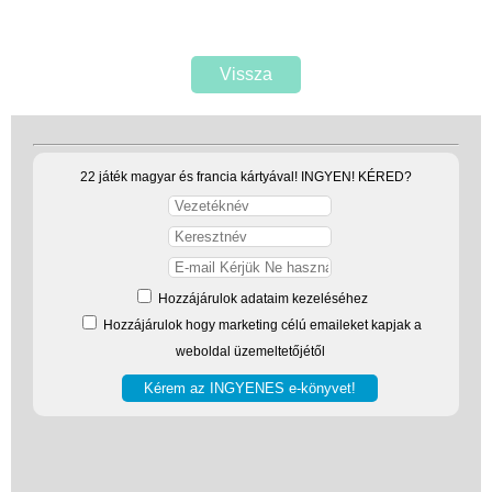
Vissza
22 játék magyar és francia kártyával! INGYEN! KÉRED?
Hozzájárulok adataim kezeléséhez
Hozzájárulok hogy marketing célú emaileket kapjak a
weboldal üzemeltetőjétől