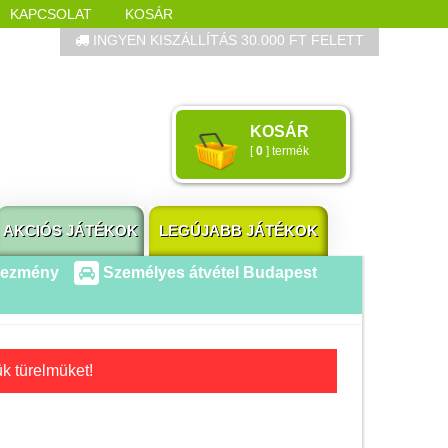
KAPCSOLAT
KOSÁR
INGYEN KISZÁLLÍTÁS 30.000 FT FELETT
Összes játék
KOSÁR
Játékok életkor szerint
[
0
] termék
Legújabb Djeco játékok
AKTÍV szabadidő
AKCIÓS JÁTÉKOK
LEGÚJABB JÁTÉKOK
Ajándéktárgyak
vezmény
Személyes átvétel Budapest
Bébijátékok
Diafilm
Építőjáték
ük türelmüket!
Foglalkoztató füzet
Fajátékok