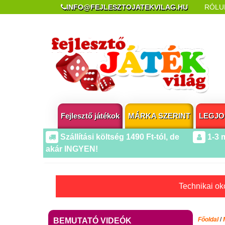
INFO@FEJLESZTOJATEKVILAG.HU
RÓLU
REKLAMÁCIÓ ÉS ELÁLLÁS
POPUP AZ OLDA
Fejlesztő játékok
MÁRKA SZERINT
LEGJO
Szállítási költség 1490 Ft-tól, de
1-3 
akár INGYEN!
Technikai oko
Főoldal
/
BEMUTATÓ VIDEÓK