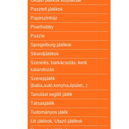
Oktató játékok kutyáknak
Pasztell játékok
Papírszínház
Pixelhobby
Puzzle
Spiegelburg játékok
Strandjátékok
Szerelés, barkácsolás, kerti
kalandozás
Szerepjáték
(baba,autó,konyha,épület,..)
Tanulást segítő játék
Társasjáték
Tudományos játék
Úti játékok, Utazó játékok