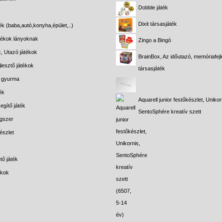
Dobble játék
Dixit társasjáték
ék (baba,autó,konyha,épület,..)
átékok lányoknak
Zingo a Bingó
k, Utazó játékok
BrainBox, Az időutazó, memóriafejl
lesztő játékok
társasjáték
s gyurma
ék
Aquarell junior festőkészlet, Unikor
egítő játék
SentoSphére kreatív szett
gszer
észlet
tő játék
ékok