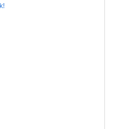
Játék hangszer
k!
Futóbiciklik, rollerek
Gyerekszoba
Intelligens gyurma
Iskolaszerek
Kerti játékok
Kreatív játék
Könyv
Licenszes TOP
gyerekajándékok
Logikai játékok
LOGICO
LÜK