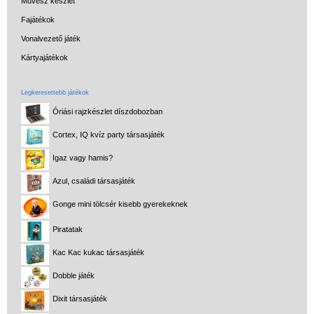
Művész készlet
Fajátékok
Vonalvezető játék
Kártyajátékok
Legkeresettebb játékok
Óriási rajzkészlet díszdobozban
Cortex, IQ kvíz party társasjáték
Igaz vagy hamis?
Azul, családi társasjáték
Gonge mini tölcsér kisebb gyerekeknek
Piratatak
Kac Kac kukac társasjáték
Dobble játék
Dixit társasjáték