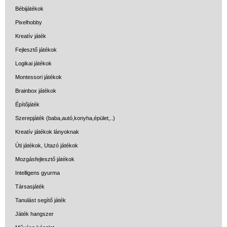
Bébijátékok
Pixelhobby
Kreatív játék
Fejlesztő játékok
Logikai játékok
Montessori játékok
Brainbox játékok
Építőjáték
Szerepjáték (baba,autó,konyha,épület,..)
Kreatív játékok lányoknak
Úti játékok, Utazó játékok
Mozgásfejlesztő játékok
Intelligens gyurma
Társasjáték
Tanulást segítő játék
Játék hangszer