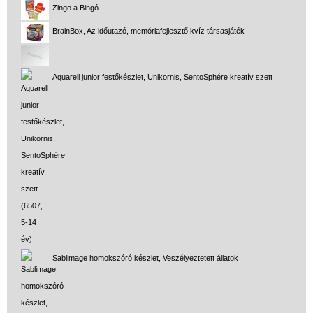
Zingo a Bingó
BrainBox, Az időutazó, memóriafejlesztő kvíz társasjáték
Aquarell junior festőkészlet, Unikornis, SentoSphére kreatív szett
Sablimage homokszóró készlet, Veszélyeztetett állatok