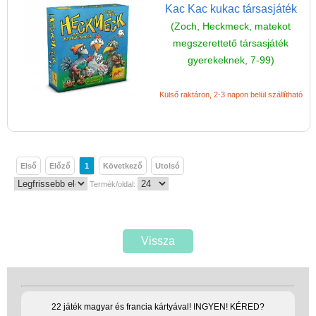
Kac Kac kukac társasjáték
(Zoch, Heckmeck, matekot
megszerettető társasjáték
gyerekeknek, 7-99)
Külső raktáron, 2-3 napon belül szállítható
Első
Előző
1
Következő
Utolsó
Termék/oldal:
Vissza
22 játék magyar és francia kártyával! INGYEN! KÉRED?