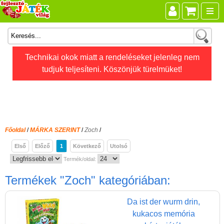
Összes játék
Technikai okok miatt a rendeléseket jelenleg nem
tudjuk teljesíteni. Köszönjük türelmüket!
Játékok életkor szerint
Legújabb Djeco játékok
AKTÍV szabadidő
Ajándéktárgyak
Főoldal
/
MÁRKA SZERINT
/
Zoch
/
Bébijátékok
Első
Előző
1
Következő
Utolsó
Diafilm
Termék/oldal:
Építőjáték
Termékek
"Zoch"
kategóriában:
Foglalkoztató füzet
Da ist der wurm drin,
Fajátékok
kukacos memória