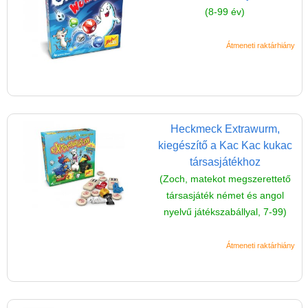
(8-99 év)
(baba,autó,konyha,épület,..)
Tanulást segítő játék
Átmeneti raktárhiány
Társasjáték
Tudományos játék
Úti játékok, Utazó játékok
Heckmeck Extrawurm,
Ügyességi játékok
kiegészítő a Kac Kac kukac
CSAK NÁLUNK - Egyedi
társasjátékhoz
játékok
(Zoch, matekot megszerettető
társasjáték német és angol
nyelvű játékszabállyal, 7-99)
Átmeneti raktárhiány