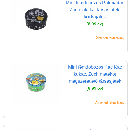
Mini fémdobozos Palimadár,
Zoch taktikai társasjáték,
kockajáték
(8-99 év)
Átmeneti raktárhiány
Vélemények
Mini fémdobozos Kac Kac
Adatkezelés
kukac, Zoch matekot
ÁSZF
megszerettető társasjáték
Szállítási költség 1490 Ft-tól,
(8-99 év)
de akár INGYEN!
Átmeneti raktárhiány
1-3 munkanapos kiszállítás
5%-os törzsvásárlói
kedvezmény