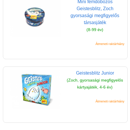
Mini fémdobozos
Miért vásárolj nálunk?
Geistesblitz, Zoch
Akiket támogatunk
gyorsasági megfigyelős
társasjáték
Garancia
(8-99 év)
Játék rendelés - Az internetes
vásárlás előnyei
Átmeneti raktárhiány
Reklamáció és Elállás
Geistesblitz Junior
(Zoch, gyorsasági megfigyelős
kártyajáték, 4-6 év)
Átmeneti raktárhiány