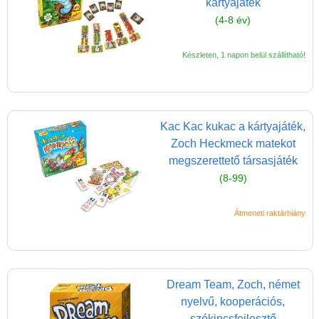
kártyajáték
Játék hangszer
(4-8 év)
Futóbiciklik, rollerek
Gyerekszoba
Készleten, 1 napon belül szállítható!
Intelligens gyurma
Iskolaszerek
Kac Kac kukac a kártyajáték,
Kerti játékok
Zoch Heckmeck matekot
Kreatív játék
megszerettető társasjáték
Könyv
(8-99)
Licenszes TOP
Átmeneti raktárhiány
gyerekajándékok
Logikai játékok
LOGICO
Dream Team, Zoch, német
LÜK
nyelvű, kooperációs,
szókincsfejlesztő