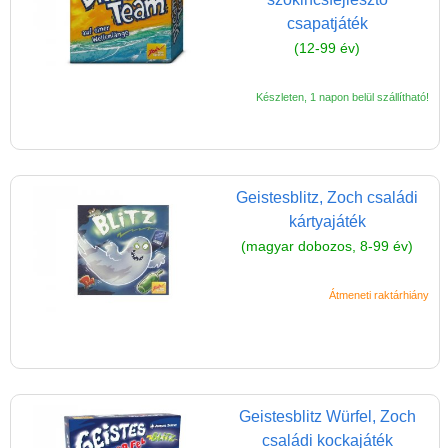
Magyar játékok
csapatjáték
Montessori játékok
(12-99 év)
Mozgásfejlesztő játékok
Készleten, 1 napon belül szállítható!
Okos partijátékok
Oktató játékok kutyáknak
Pasztell játékok
Geistesblitz, Zoch családi
Papírszínház
kártyajáték
Pixelhobby
(magyar dobozos, 8-99 év)
Puzzle
Átmeneti raktárhiány
Spiegelburg játékok
Strandjátékok
Szerelés, barkácsolás, kerti
kalandozás
Geistesblitz Würfel, Zoch
családi kockajáték
Szerepjáték