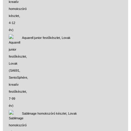
Aquarell junior festőkészlet, Lovak
Sablimage homokszóró készlet, Lovak