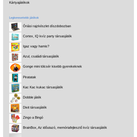
Kártyajátékok
Legkeresettebb játékok
Óriási rajzkészlet díszdobozban
Cortex, IQ kvíz party társasjáték
Igaz vagy hamis?
Azul, családi társasjáték
Vélemények
Gonge mini tölcsér kisebb gyerekeknek
Adatkezelés
Piratatak
ÁSZF
Kac Kac kukac társasjáték
Szállítási költség 1490 Ft-tól,
Dobble játék
de akár INGYEN!
Dixit társasjáték
1-3 munkanapos kiszállítás
Zingo a Bingó
5%-os törzsvásárlói
BrainBox, Az időutazó, memóriafejlesztő kvíz társasjáték
kedvezmény