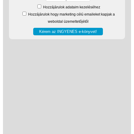
Játék hangszer
Hozzájárulok adataim kezeléséhez
Futóbiciklik, rollerek
Hozzájárulok hogy marketing célú emaileket kapjak a
weboldal üzemeltetőjétől
Gyerekszoba
Intelligens gyurma
Iskolaszerek
Kerti játékok
Kreatív játék
Könyv
Licenszes TOP
gyerekajándékok
Logikai játékok
LOGICO
LÜK