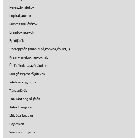
(baba,autó,konyha,épület,..)
Fejlesztő játékok
Logikai játékok
Tanulást segítő játék
Montessori játékok
Társasjáték
Brainbox játékok
Tudományos játék
Építőjáték
Szerepjáték (baba,autó,konyha,épület,..)
Úti játékok, Utazó játékok
Kreatív játékok lányoknak
Ügyességi játékok
Úti játékok, Utazó játékok
CSAK NÁLUNK - Egyedi
Mozgásfejlesztő játékok
játékok
Intelligens gyurma
Társasjáték
Tanulást segítő játék
Játék hangszer
Művész készlet
Fajátékok
Vonalvezető játék