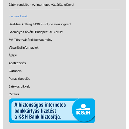
Játék rendelés - Az internetes vásárlás előnyei
Hasznos Linkek
Szállítási költség 1490 Ft-tól, de akár ingyen!
Személyes átvétel Budapest XI. kerület
5% Törzsvásárlói kedvezmény
Vásárlási információk
ÁSZF
Adatkezelés
Garancia
Panaszkezelés
Játékos cikkek
Címkék