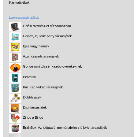
Kártyajátékok
Legkeresettebb játékok
Óriási rajzkészlet díszdobozban
Cortex, IQ kvíz party társasjáték
Igaz vagy hamis?
Azul, családi társasjáték
Vélemények
Gonge mini tölcsér kisebb gyerekeknek
Adatkezelés
Piratatak
ÁSZF
Kac Kac kukac társasjáték
Szállítási költség 1490 Ft-tól,
Dobble játék
de akár INGYEN!
Dixit társasjáték
1-3 munkanapos kiszállítás
Zingo a Bingó
5%-os törzsvásárlói
BrainBox, Az időutazó, memóriafejlesztő kvíz társasjáték
kedvezmény