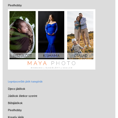
Magyar játékok
Pixelhobby
Montessori játékok
Mozgásfejlesztő játékok
Okos partijátékok
Oktató játékok kutyáknak
Pasztell játékok
Papírszínház
Pixelhobby
Puzzle
Legnépszerűbb játék kategóriák
Spiegelburg játékok
Djeco játékok
Strandjátékok
Játékok életkor szerint
Szerelés, barkácsolás, kerti
Bébijátékok
kalandozás
Pixelhobby
Szerepjáték
Kreatív játék