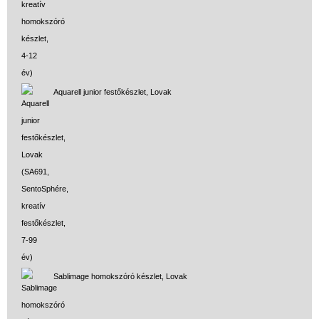
Aquarell junior festőkészlet, Lovak
Sablimage homokszóró készlet, Lovak