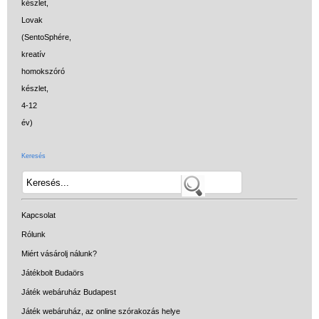
Keresés
Kapcsolat
Rólunk
Miért vásárolj nálunk?
Játékbolt Budaörs
Játék webáruház Budapest
Játék webáruház, az online szórakozás helye