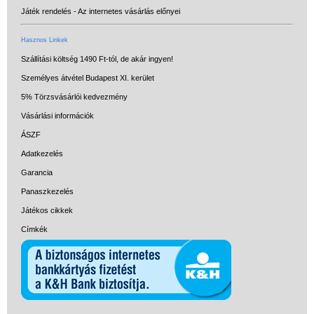
Játék rendelés - Az internetes vásárlás előnyei
Hasznos Linkek
Szállítási költség 1490 Ft-tól, de akár ingyen!
Személyes átvétel Budapest XI. kerület
5% Törzsvásárlói kedvezmény
Vásárlási információk
ÁSZF
Adatkezelés
Garancia
Panaszkezelés
Játékos cikkek
Címkék