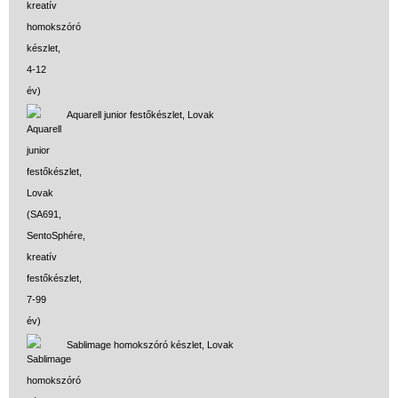
Aquarell junior festőkészlet, Lovak
Sablimage homokszóró készlet, Lovak