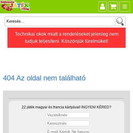
Összes játék
Technikai okok miatt a rendeléseket jelenleg nem
tudjuk teljesíteni. Köszönjük türelmüket!
Játékok életkor szerint
Legújabb Djeco játékok
AKTÍV szabadidő
Ajándéktárgyak
404 Az oldal nem található
Bébijátékok
Diafilm
Építőjáték
22 játék magyar és francia kártyával! INGYEN! KÉRED?
Foglalkoztató füzet
Fajátékok