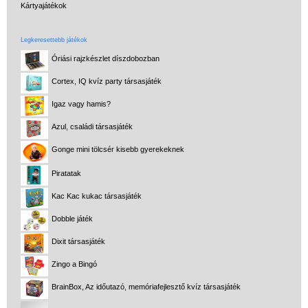
Kártyajátékok
Legkeresettebb játékok
Óriási rajzkészlet díszdobozban
Cortex, IQ kvíz party társasjáték
Igaz vagy hamis?
Azul, családi társasjáték
Vélemények
Gonge mini tölcsér kisebb gyerekeknek
Adatkezelés
Piratatak
ÁSZF
Kac Kac kukac társasjáték
Szállítási költség 1490 Ft-tól,
Dobble játék
de akár INGYEN!
Dixit társasjáték
1-3 munkanapos kiszállítás
Zingo a Bingó
5%-os törzsvásárlói
BrainBox, Az időutazó, memóriafejlesztő kvíz társasjáték
kedvezmény