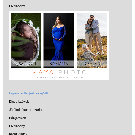
Magyar játékok
Pixelhobby
Montessori játékok
Mozgásfejlesztő játékok
Okos partijátékok
Oktató játékok kutyáknak
Pasztell játékok
Papírszínház
Pixelhobby
Puzzle
Legnépszerűbb játék kategóriák
Spiegelburg játékok
Djeco játékok
Strandjátékok
Játékok életkor szerint
Szerelés, barkácsolás, kerti
Bébijátékok
kalandozás
Pixelhobby
Szerepjáték
Kreatív játék