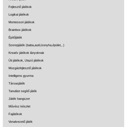
(baba,autó,konyha,épület,..)
Fejlesztő játékok
Logikai játékok
Tanulást segítő játék
Montessori játékok
Társasjáték
Brainbox játékok
Tudományos játék
Építőjáték
Szerepjáték (baba,autó,konyha,épület,..)
Úti játékok, Utazó játékok
Kreatív játékok lányoknak
Ügyességi játékok
Úti játékok, Utazó játékok
CSAK NÁLUNK - Egyedi
Mozgásfejlesztő játékok
játékok
Intelligens gyurma
Társasjáték
Tanulást segítő játék
Játék hangszer
Művész készlet
Fajátékok
Vonalvezető játék