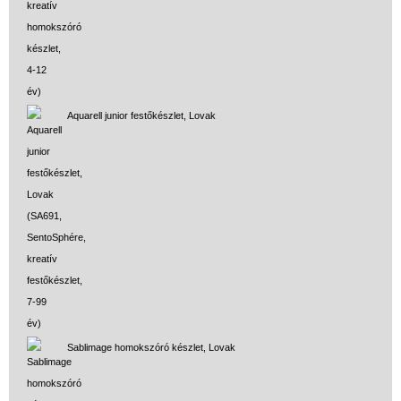
Aquarell junior festőkészlet, Lovak
Sablimage homokszóró készlet, Lovak