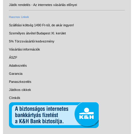
Játék rendelés - Az internetes vásárlás előnyei
Hasznos Linkek
Szállítási költség 1490 Ft-tól, de akár ingyen!
Személyes átvétel Budapest XI. kerület
5% Törzsvásárlói kedvezmény
Vásárlási információk
ÁSZF
Adatkezelés
Garancia
Panaszkezelés
Játékos cikkek
Címkék