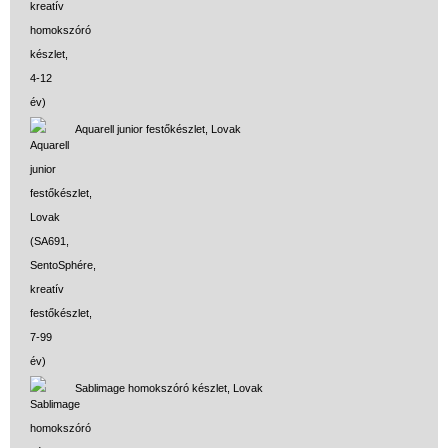
Aquarell junior festőkészlet, Lovak
Sablimage homokszóró készlet, Lovak