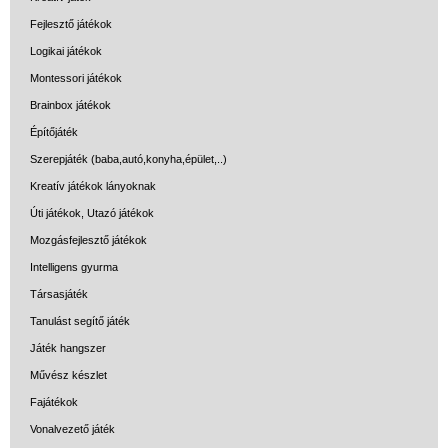
(baba,autó,konyha,épület,..)
Fejlesztő játékok
Logikai játékok
Tanulást segítő játék
Montessori játékok
Társasjáték
Brainbox játékok
Tudományos játék
Építőjáték
Szerepjáték (baba,autó,konyha,épület,..)
Úti játékok, Utazó játékok
Kreatív játékok lányoknak
Ügyességi játékok
Úti játékok, Utazó játékok
CSAK NÁLUNK - Egyedi
Mozgásfejlesztő játékok
játékok
Intelligens gyurma
Társasjáték
Tanulást segítő játék
Játék hangszer
Művész készlet
Fajátékok
Vonalvezető játék