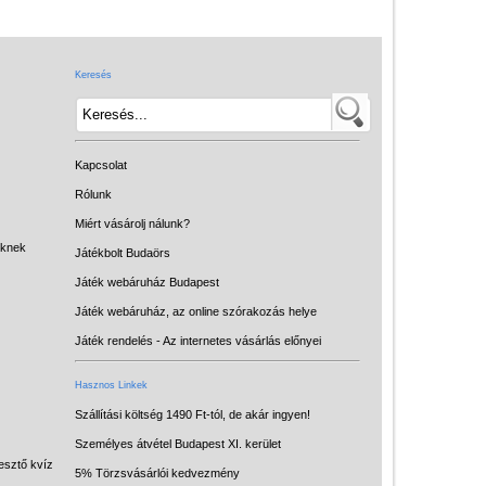
Játék hangszer
Futóbiciklik, rollerek
Keresés
Gyerekszoba
Intelligens gyurma
Iskolaszerek
Kapcsolat
Kerti játékok
Rólunk
Miért vásárolj nálunk?
Kreatív játék
eknek
Játékbolt Budaörs
Könyv
Játék webáruház Budapest
Licenszes TOP
Játék webáruház, az online szórakozás helye
gyerekajándékok
Játék rendelés - Az internetes vásárlás előnyei
Logikai játékok
Hasznos Linkek
LOGICO
Szállítási költség 1490 Ft-tól, de akár ingyen!
Személyes átvétel Budapest XI. kerület
LÜK
esztő kvíz
5% Törzsvásárlói kedvezmény