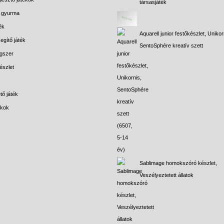
társasjáték
s gyurma
ék
Aquarell junior festőkészlet, Unikor
egítő játék
SentoSphére kreatív szett
gszer
észlet
tő játék
ékok
Sablimage homokszóró készlet,
Veszélyeztetett állatok