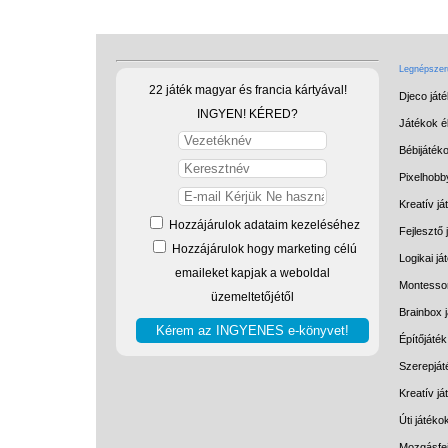
Legnépszerű
22 játék magyar és francia kártyával!
Djeco ját
INGYEN! KÉRED?
Játékok él
Bébijáték
Pixelhobb
Kreatív já
Hozzájárulok adataim kezeléséhez
Fejlesztő 
Hozzájárulok hogy marketing célú
Logikai já
emaileket kapjak a weboldal
Montessor
üzemeltetőjétől
Brainbox 
Építőjáték
Szerepját
Kreatív j
Úti játéko
Mozgásfej