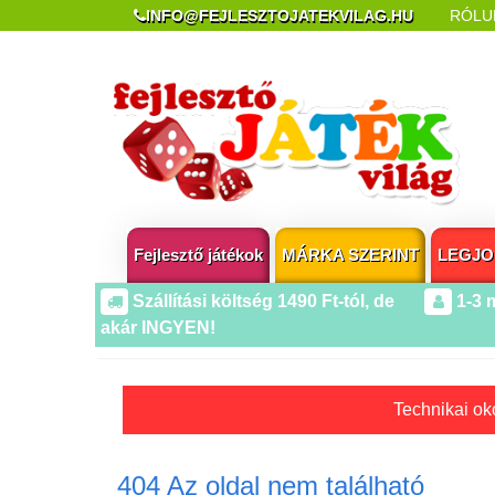
INFO@FEJLESZTOJATEKVILAG.HU
RÓLU
REKLAMÁCIÓ ÉS ELÁLLÁS
POPUP AZ OLDA
Fejlesztő játékok
MÁRKA SZERINT
LEGJO
Szállítási költség 1490 Ft-tól, de
1-3 
akár INGYEN!
Technikai oko
404 Az oldal nem található