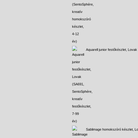
Aquarell junior festőkészlet, Lovak
Sablimage homokszóró készlet, L