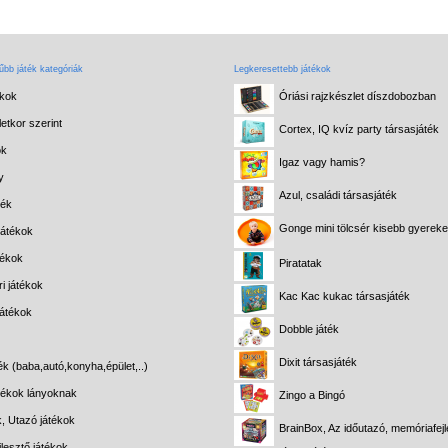
bb játék kategóriák
Legkeresettebb játékok
ékok
Óriási rajzkészlet díszdobozban
etkor szerint
Cortex, IQ kvíz party társasjáték
ok
Igaz vagy hamis?
y
Azul, családi társasjáték
ték
Gonge mini tölcsér kisebb gyerek
játékok
tékok
Piratatak
i játékok
Kac Kac kukac társasjáték
játékok
Dobble játék
Dixit társasjáték
ék (baba,autó,konyha,épület,..)
átékok lányoknak
Zingo a Bingó
k, Utazó játékok
BrainBox, Az időutazó, memóriafejl
lesztő játékok