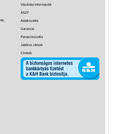
Magyar játékok
Vásárlási információk
Montessori játékok
ÁSZF
nis,
Adatkezelés
Mozgásfejlesztő játékok
Garancia
Okos partijátékok
Panaszkezelés
Oktató játékok kutyáknak
Játékos cikkek
Pasztell játékok
Címkék
Papírszínház
Pixelhobby
Puzzle
Spiegelburg játékok
Strandjátékok
Szerelés, barkácsolás, kerti
kalandozás
Szerepjáték