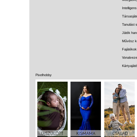
Intelligen
Társasját
Tanulást s
Játék han
Művész k
Fajátékok
Vonalveze
Kártyaját
Pixelhobby