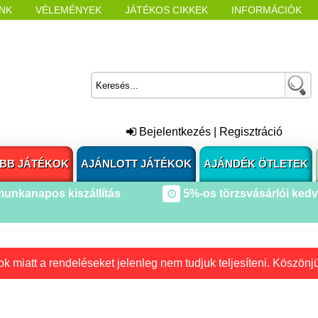
NK
VÉLEMÉNYEK
JÁTÉKOS CIKKEK
INFORMÁCIÓK
L NYITÁSAKOR
CÍMKÉK
Bejelentkezés
|
Regisztráció
BB JÁTÉKOK
AJÁNLOTT JÁTÉKOK
AJÁNDÉK ÖTLETEK
munkanapos kiszállítás
5%-os törzsvásárlói ked
k miatt a rendeléseket jelenleg nem tudjuk teljesíteni. Köszönj