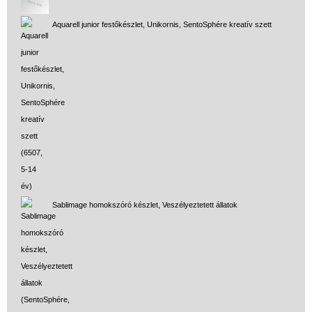
Miért vásárolj nálunk?
Aquarell junior festőkészlet, Unikornis, SentoSphére kreatív szett
Akiket támogatunk
Garancia
Játék rendelés - Az internetes
vásárlás előnyei
Reklamáció és Elállás
Sablimage homokszóró készlet, Veszélyeztetett állatok