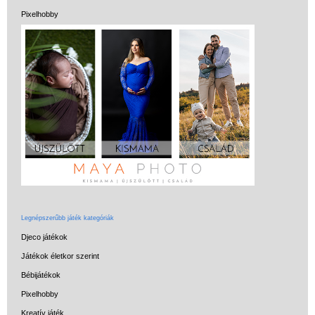
Magyar játékok
Pixelhobby
Montessori játékok
Mozgásfejlesztő játékok
Okos partijátékok
Oktató játékok kutyáknak
Pasztell játékok
Papírszínház
Pixelhobby
Puzzle
Legnépszerűbb játék kategóriák
Spiegelburg játékok
Djeco játékok
Strandjátékok
Játékok életkor szerint
Szerelés, barkácsolás, kerti
Bébijátékok
kalandozás
Pixelhobby
Szerepjáték
Kreatív játék