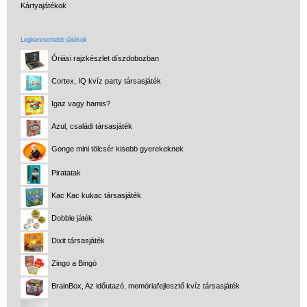
Kártyajátékok
Legkeresettebb játékok
Óriási rajzkészlet díszdobozban
Cortex, IQ kvíz party társasjáték
Igaz vagy hamis?
Azul, családi társasjáték
Vélemények
Gonge mini tölcsér kisebb gyerekeknek
Adatkezelés
Piratatak
ÁSZF
Kac Kac kukac társasjáték
Szállítási költség 1490 Ft-tól,
Dobble játék
de akár INGYEN!
Dixit társasjáték
1-3 munkanapos kiszállítás
Zingo a Bingó
5%-os törzsvásárlói
BrainBox, Az időutazó, memóriafejlesztő kvíz társasjáték
kedvezmény