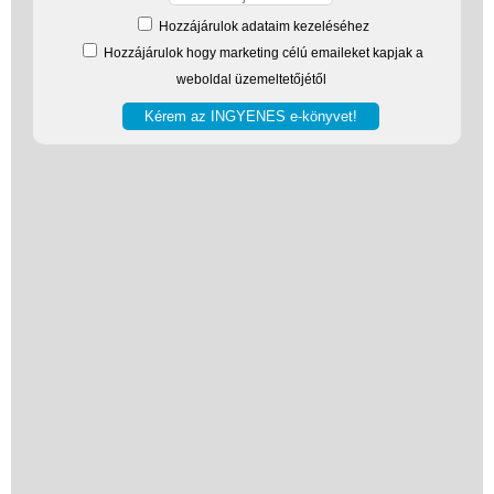
Játék hangszer
Hozzájárulok adataim kezeléséhez
Futóbiciklik, rollerek
Hozzájárulok hogy marketing célú emaileket kapjak a
weboldal üzemeltetőjétől
Gyerekszoba
Intelligens gyurma
Iskolaszerek
Kerti játékok
Kreatív játék
Könyv
Licenszes TOP
gyerekajándékok
Logikai játékok
LOGICO
LÜK