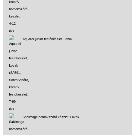
Aquarell junior festőkészlet, Lovak
Sablimage homokszóró készlet, Lovak