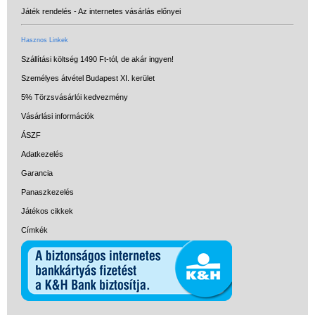
Játék rendelés - Az internetes vásárlás előnyei
Hasznos Linkek
Szállítási költség 1490 Ft-tól, de akár ingyen!
Személyes átvétel Budapest XI. kerület
5% Törzsvásárlói kedvezmény
Vásárlási információk
ÁSZF
Adatkezelés
Garancia
Panaszkezelés
Játékos cikkek
Címkék