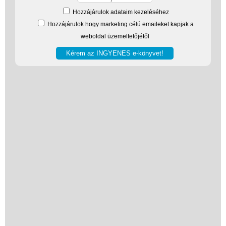
Játék hangszer
Hozzájárulok adataim kezeléséhez
Futóbiciklik, rollerek
Hozzájárulok hogy marketing célú emaileket kapjak a
weboldal üzemeltetőjétől
Gyerekszoba
Intelligens gyurma
Iskolaszerek
Kerti játékok
Kreatív játék
Könyv
Licenszes TOP
gyerekajándékok
Logikai játékok
LOGICO
LÜK