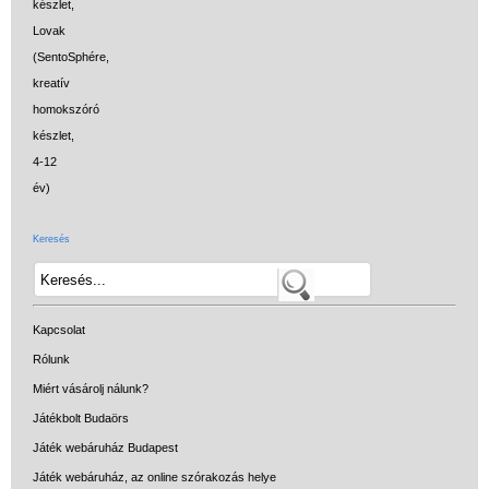
Keresés
Kapcsolat
Rólunk
Miért vásárolj nálunk?
Játékbolt Budaörs
Játék webáruház Budapest
Játék webáruház, az online szórakozás helye