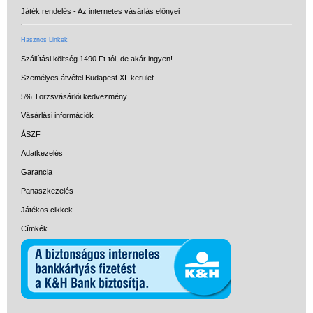
Játék rendelés - Az internetes vásárlás előnyei
Hasznos Linkek
Szállítási költség 1490 Ft-tól, de akár ingyen!
Személyes átvétel Budapest XI. kerület
5% Törzsvásárlói kedvezmény
Vásárlási információk
ÁSZF
Adatkezelés
Garancia
Panaszkezelés
Játékos cikkek
Címkék