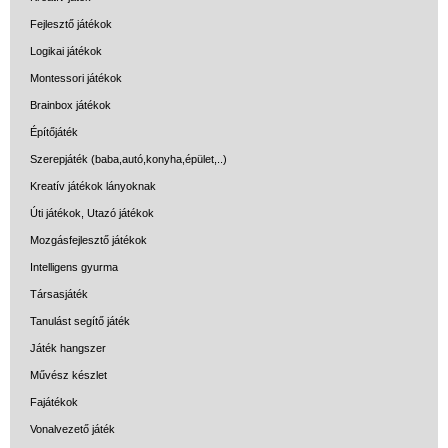
(baba,autó,konyha,épület,..)
Fejlesztő játékok
Logikai játékok
Tanulást segítő játék
Montessori játékok
Társasjáték
Brainbox játékok
Tudományos játék
Építőjáték
Szerepjáték (baba,autó,konyha,épület,..)
Úti játékok, Utazó játékok
Kreatív játékok lányoknak
Ügyességi játékok
Úti játékok, Utazó játékok
CSAK NÁLUNK - Egyedi
Mozgásfejlesztő játékok
játékok
Intelligens gyurma
Társasjáték
Tanulást segítő játék
Játék hangszer
Művész készlet
Fajátékok
Vonalvezető játék