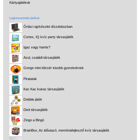
Kártyajátékok
Legkeresettebb játékok
Óriási rajzkészlet díszdobozban
Cortex, IQ kvíz party társasjáték
Igaz vagy hamis?
Azul, családi társasjáték
Vélemények
Gonge mini tölcsér kisebb gyerekeknek
Adatkezelés
Piratatak
ÁSZF
Kac Kac kukac társasjáték
Szállítási költség 1490 Ft-tól,
Dobble játék
de akár INGYEN!
Dixit társasjáték
1-3 munkanapos kiszállítás
Zingo a Bingó
5%-os törzsvásárlói
BrainBox, Az időutazó, memóriafejlesztő kvíz társasjáték
kedvezmény