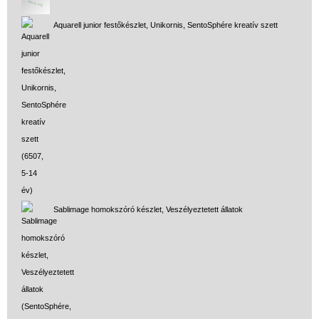
Miért vásárolj nálunk?
Aquarell junior festőkészlet, Unikornis, SentoSphére kreatív szett
Akiket támogatunk
Garancia
Játék rendelés - Az internetes
vásárlás előnyei
Reklamáció és Elállás
Sablimage homokszóró készlet, Veszélyeztetett állatok