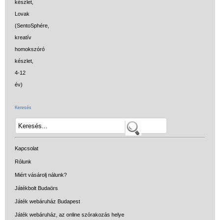
Keresés
Kapcsolat
Rólunk
Miért vásárolj nálunk?
Játékbolt Budaörs
Játék webáruház Budapest
Játék webáruház, az online szórakozás helye