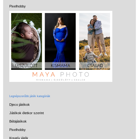
Magyar játékok
Pixelhobby
Montessori játékok
Mozgásfejlesztő játékok
Okos partijátékok
Oktató játékok kutyáknak
Pasztell játékok
Papírszínház
Pixelhobby
Puzzle
Legnépszerűbb játék kategóriák
Spiegelburg játékok
Djeco játékok
Strandjátékok
Játékok életkor szerint
Szerelés, barkácsolás, kerti
Bébijátékok
kalandozás
Pixelhobby
Szerepjáték
Kreatív játék