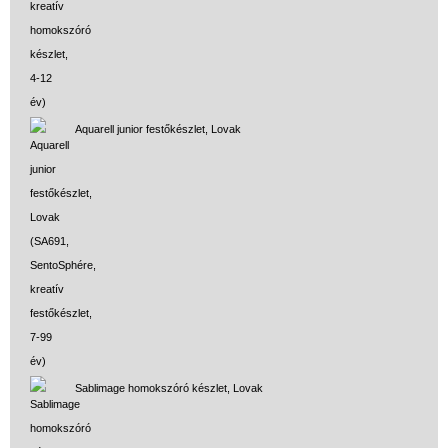
Aquarell junior festőkészlet, Lovak
Sablimage homokszóró készlet, Lovak