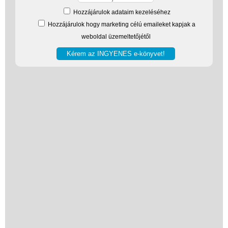
Játék hangszer
Hozzájárulok adataim kezeléséhez
Futóbiciklik, rollerek
Hozzájárulok hogy marketing célú emaileket kapjak a
weboldal üzemeltetőjétől
Gyerekszoba
Intelligens gyurma
Iskolaszerek
Kerti játékok
Kreatív játék
Könyv
Licenszes TOP
gyerekajándékok
Logikai játékok
LOGICO
LÜK