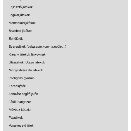
(baba,autó,konyha,épület,..)
Fejlesztő játékok
Logikai játékok
Tanulást segítő játék
Montessori játékok
Társasjáték
Brainbox játékok
Tudományos játék
Építőjáték
Szerepjáték (baba,autó,konyha,épület,..)
Úti játékok, Utazó játékok
Kreatív játékok lányoknak
Ügyességi játékok
Úti játékok, Utazó játékok
CSAK NÁLUNK - Egyedi
Mozgásfejlesztő játékok
játékok
Intelligens gyurma
Társasjáték
Tanulást segítő játék
Játék hangszer
Művész készlet
Fajátékok
Vonalvezető játék