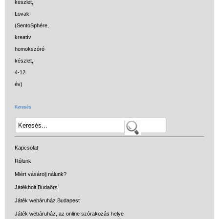
Keresés
Kapcsolat
Rólunk
Miért vásárolj nálunk?
Játékbolt Budaörs
Játék webáruház Budapest
Játék webáruház, az online szórakozás helye