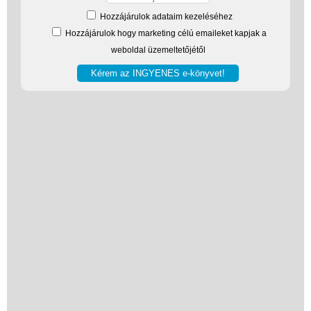
Játék hangszer
Hozzájárulok adataim kezeléséhez
Futóbiciklik, rollerek
Hozzájárulok hogy marketing célú emaileket kapjak a
weboldal üzemeltetőjétől
Gyerekszoba
Intelligens gyurma
Iskolaszerek
Kerti játékok
Kreatív játék
Könyv
Licenszes TOP
gyerekajándékok
Logikai játékok
LOGICO
LÜK