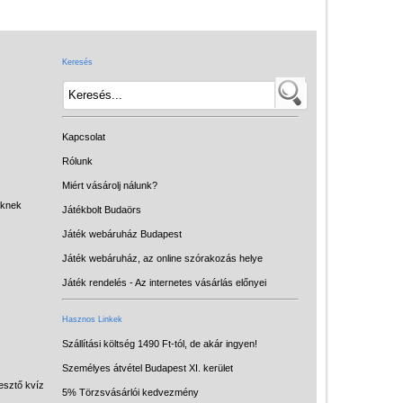
Játék hangszer
Futóbiciklik, rollerek
Keresés
Gyerekszoba
Intelligens gyurma
Iskolaszerek
Kapcsolat
Kerti játékok
Rólunk
Miért vásárolj nálunk?
Kreatív játék
eknek
Játékbolt Budaörs
Könyv
Játék webáruház Budapest
Licenszes TOP
Játék webáruház, az online szórakozás helye
gyerekajándékok
Játék rendelés - Az internetes vásárlás előnyei
Logikai játékok
Hasznos Linkek
LOGICO
Szállítási költség 1490 Ft-tól, de akár ingyen!
Személyes átvétel Budapest XI. kerület
LÜK
esztő kvíz
5% Törzsvásárlói kedvezmény