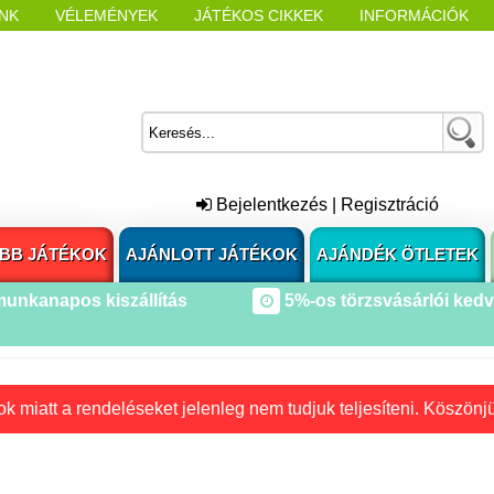
NK
VÉLEMÉNYEK
JÁTÉKOS CIKKEK
INFORMÁCIÓK
L NYITÁSAKOR
CÍMKÉK
Bejelentkezés
|
Regisztráció
BB JÁTÉKOK
AJÁNLOTT JÁTÉKOK
AJÁNDÉK ÖTLETEK
munkanapos kiszállítás
5%-os törzsvásárlói ked
k miatt a rendeléseket jelenleg nem tudjuk teljesíteni. Köszönj