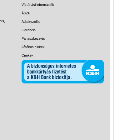
Magyar játékok
Vásárlási információk
Montessori játékok
ÁSZF
nis,
Adatkezelés
Mozgásfejlesztő játékok
Garancia
Okos partijátékok
Panaszkezelés
Oktató játékok kutyáknak
Játékos cikkek
Pasztell játékok
Címkék
Papírszínház
Pixelhobby
Puzzle
Spiegelburg játékok
Strandjátékok
Szerelés, barkácsolás, kerti
kalandozás
Szerepjáték