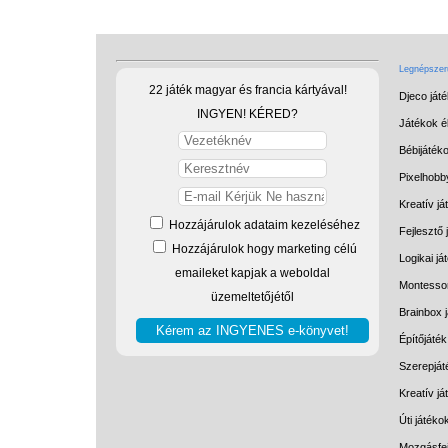
Legnépszerű
22 játék magyar és francia kártyával!
Djeco ját
INGYEN! KÉRED?
Játékok él
Bébijáték
Pixelhobb
Kreatív já
Hozzájárulok adataim kezeléséhez
Fejlesztő 
Hozzájárulok hogy marketing célú
Logikai já
emaileket kapjak a weboldal
Montessor
üzemeltetőjétől
Brainbox 
Építőjáték
Szerepját
Kreatív j
Úti játéko
Mozgásfej