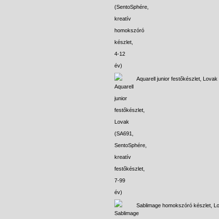
Aquarell junior festőkészlet, Lovak
Sablimage homokszóró készlet, L