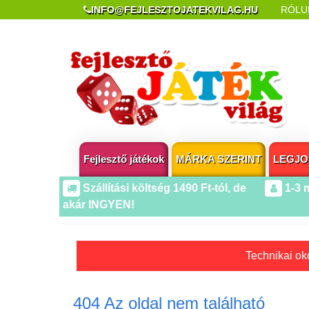
INFO@FEJLESZTOJATEKVILAG.HU
RÓLU
REKLAMÁCIÓ ÉS ELÁLLÁS
POPUP AZ OLDA
Fejlesztő játékok
MÁRKA SZERINT
LEGJO
Szállítási költség 1490 Ft-tól, de
1-3 
akár INGYEN!
Technikai oko
404 Az oldal nem található