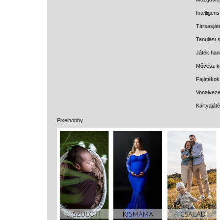
Intelligen
Társasját
Tanulást s
Játék han
Művész k
Fajátékok
Vonalveze
Kártyaját
Pixelhobby