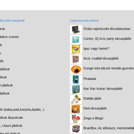
bb játék kategóriák
Legkeresettebb játékok
ékok
Óriási rajzkészlet díszdobozban
etkor szerint
Cortex, IQ kvíz party társasjáték
ok
Igaz vagy hamis?
y
Azul, családi társasjáték
ték
Gonge mini tölcsér kisebb gyerek
játékok
tékok
Piratatak
i játékok
Kac Kac kukac társasjáték
játékok
Dobble játék
Dixit társasjáték
ék (baba,autó,konyha,épület,..)
átékok lányoknak
Zingo a Bingó
k, Utazó játékok
BrainBox, Az időutazó, memóriafejl
lesztő játékok