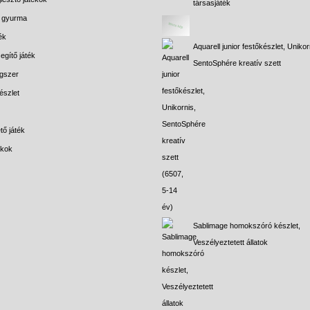
társasjáték
s gyurma
ék
Aquarell junior festőkészlet, Unikor
egítő játék
SentoSphére kreatív szett
gszer
észlet
tő játék
ékok
Sablimage homokszóró készlet,
Veszélyeztetett állatok