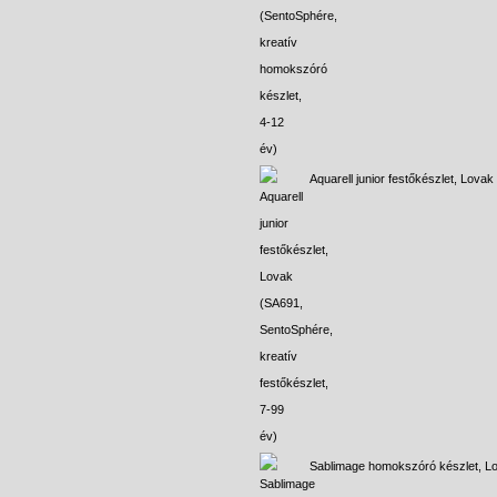
Aquarell junior festőkészlet, Lovak
Sablimage homokszóró készlet, L