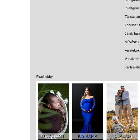
Intelligen
Társasját
Tanulást s
Játék han
Művész k
Fajátékok
Vonalveze
Kártyaját
Pixelhobby