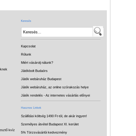
Játék hangszer
Futóbiciklik, rollerek
Keresés
Gyerekszoba
Intelligens gyurma
Iskolaszerek
Kapcsolat
Kerti játékok
Rólunk
Miért vásárolj nálunk?
Kreatív játék
eknek
Játékbolt Budaörs
Könyv
Játék webáruház Budapest
Licenszes TOP
Játék webáruház, az online szórakozás helye
gyerekajándékok
Játék rendelés - Az internetes vásárlás előnyei
Logikai játékok
Hasznos Linkek
LOGICO
Szállítási költség 1490 Ft-tól, de akár ingyen!
Személyes átvétel Budapest XI. kerület
LÜK
esztő kvíz
5% Törzsvásárlói kedvezmény