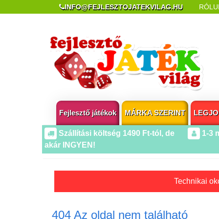
INFO@FEJLESZTOJATEKVILAG.HU
RÓLU
REKLAMÁCIÓ ÉS ELÁLLÁS
POPUP AZ OLDA
Fejlesztő játékok
MÁRKA SZERINT
LEGJO
Szállítási költség 1490 Ft-tól, de
1-3 
akár INGYEN!
Technikai oko
404 Az oldal nem található