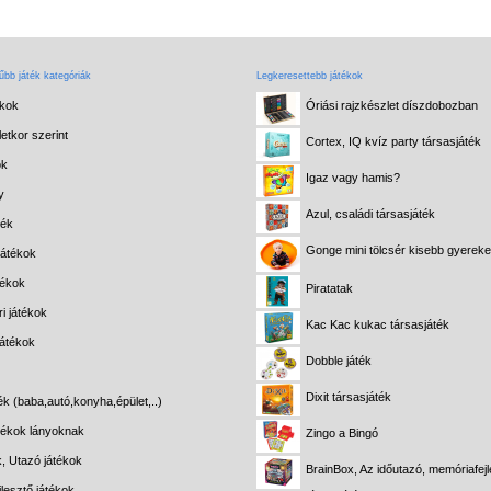
bb játék kategóriák
Legkeresettebb játékok
ékok
Óriási rajzkészlet díszdobozban
etkor szerint
Cortex, IQ kvíz party társasjáték
ok
Igaz vagy hamis?
y
Azul, családi társasjáték
ték
Gonge mini tölcsér kisebb gyerek
játékok
tékok
Piratatak
i játékok
Kac Kac kukac társasjáték
játékok
Dobble játék
Dixit társasjáték
ék (baba,autó,konyha,épület,..)
átékok lányoknak
Zingo a Bingó
k, Utazó játékok
BrainBox, Az időutazó, memóriafejl
lesztő játékok