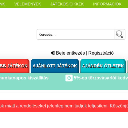
NK
VÉLEMÉNYEK
JÁTÉKOS CIKKEK
INFORMÁCIÓK
L NYITÁSAKOR
CÍMKÉK
Bejelentkezés
|
Regisztráció
BB JÁTÉKOK
AJÁNLOTT JÁTÉKOK
AJÁNDÉK ÖTLETEK
munkanapos kiszállítás
5%-os törzsvásárlói ked
k miatt a rendeléseket jelenleg nem tudjuk teljesíteni. Köszönj