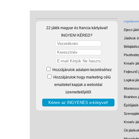
Legnépszerű
22 játék magyar és francia kártyával!
Djeco ját
INGYEN! KÉRED?
Játékok él
Bébijáték
Pixelhobb
Kreatív já
Hozzájárulok adataim kezeléséhez
Fejlesztő 
Hozzájárulok hogy marketing célú
Logikai já
emaileket kapjak a weboldal
Montessor
üzemeltetőjétől
Brainbox 
Építőjáték
Szerepját
Kreatív j
Úti játéko
Mozgásfej