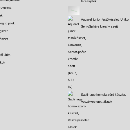
társasjáték
s gyurma
ék
Aquarell junior festőkészlet, Unikor
egítő játék
SentoSphére kreatív szett
gszer
észlet
tő játék
ékok
Sablimage homokszóró készlet,
Veszélyeztetett állatok