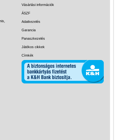
Magyar játékok
Vásárlási információk
Montessori játékok
ÁSZF
nis,
Adatkezelés
Mozgásfejlesztő játékok
Garancia
Okos partijátékok
Panaszkezelés
Oktató játékok kutyáknak
Játékos cikkek
Pasztell játékok
Címkék
Papírszínház
Pixelhobby
Puzzle
Spiegelburg játékok
Strandjátékok
Szerelés, barkácsolás, kerti
kalandozás
Szerepjáték