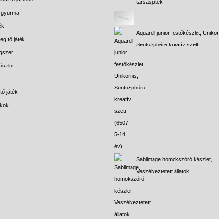
társasjáték
s gyurma
ék
Aquarell junior festőkészlet, Unikor
egítő játék
SentoSphére kreatív szett
gszer
észlet
tő játék
ékok
Sablimage homokszóró készlet,
Veszélyeztetett állatok