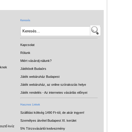
Játék hangszer
Futóbiciklik, rollerek
Keresés
Gyerekszoba
Intelligens gyurma
Iskolaszerek
Kapcsolat
Kerti játékok
Rólunk
Miért vásárolj nálunk?
Kreatív játék
eknek
Játékbolt Budaörs
Könyv
Játék webáruház Budapest
Licenszes TOP
Játék webáruház, az online szórakozás helye
gyerekajándékok
Játék rendelés - Az internetes vásárlás előnyei
Logikai játékok
Hasznos Linkek
LOGICO
Szállítási költség 1490 Ft-tól, de akár ingyen!
Személyes átvétel Budapest XI. kerület
LÜK
esztő kvíz
5% Törzsvásárlói kedvezmény