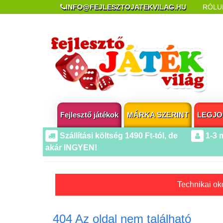
INFO@FEJLESZTOJATEKVILAG.HU
RÓLU
REKLAMÁCIÓ ÉS ELÁLLÁS
POPUP AZ OLDA
Fejlesztő játékok
MÁRKA SZERINT
LEGJO
Szállítási költség 1490 Ft-tól, de
1-3 
akár INGYEN!
Technikai oko
404 Az oldal nem található