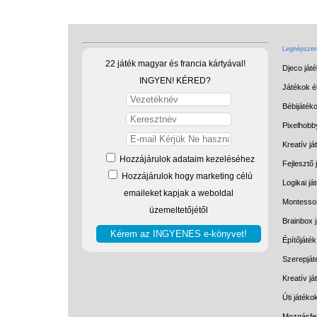
Legnépszerű
22 játék magyar és francia kártyával!
Djeco ját
INGYEN! KÉRED?
Játékok él
Bébijáték
Pixelhobb
Kreatív já
Hozzájárulok adataim kezeléséhez
Fejlesztő 
Hozzájárulok hogy marketing célú
Logikai já
emaileket kapjak a weboldal
Montessor
üzemeltetőjétől
Brainbox 
Építőjáték
Szerepját
Kreatív j
Úti játéko
Mozgásfej