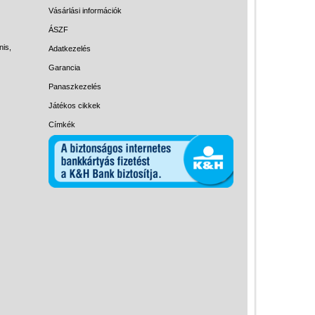
Magyar játékok
Vásárlási információk
Montessori játékok
ÁSZF
nis,
Adatkezelés
Mozgásfejlesztő játékok
Garancia
Okos partijátékok
Panaszkezelés
Oktató játékok kutyáknak
Játékos cikkek
Pasztell játékok
Címkék
Papírszínház
Pixelhobby
Puzzle
Spiegelburg játékok
Strandjátékok
Szerelés, barkácsolás, kerti
kalandozás
Szerepjáték