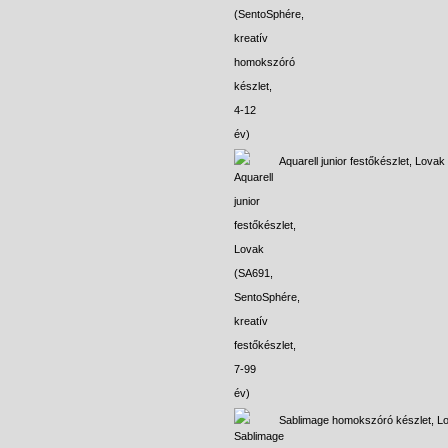
Aquarell junior festőkészlet, Lovak
Sablimage homokszóró készlet, L