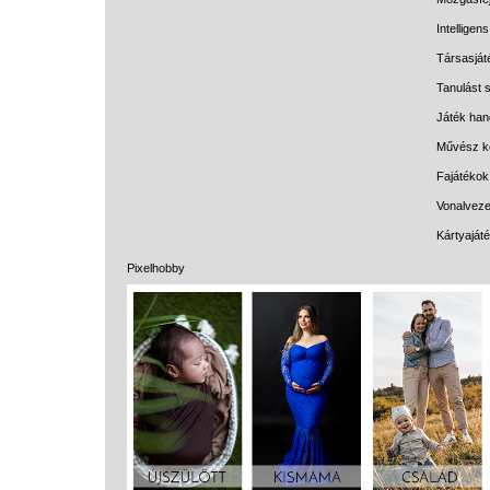
Intelligen
Társasját
Tanulást s
Játék han
Művész k
Fajátékok
Vonalveze
Kártyaját
Pixelhobby