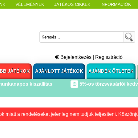
NK
VÉLEMÉNYEK
JÁTÉKOS CIKKEK
INFORMÁCIÓK
L NYITÁSAKOR
CÍMKÉK
Bejelentkezés
|
Regisztráció
BB JÁTÉKOK
AJÁNLOTT JÁTÉKOK
AJÁNDÉK ÖTLETEK
munkanapos kiszállítás
5%-os törzsvásárlói ked
k miatt a rendeléseket jelenleg nem tudjuk teljesíteni. Köszönj