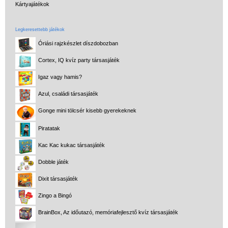
Kártyajátékok
Legkeresettebb játékok
Óriási rajzkészlet díszdobozban
Cortex, IQ kvíz party társasjáték
Igaz vagy hamis?
Azul, családi társasjáték
Vélemények
Gonge mini tölcsér kisebb gyerekeknek
Adatkezelés
Piratatak
ÁSZF
Kac Kac kukac társasjáték
Szállítási költség 1490 Ft-tól,
Dobble játék
de akár INGYEN!
Dixit társasjáték
1-3 munkanapos kiszállítás
Zingo a Bingó
5%-os törzsvásárlói
BrainBox, Az időutazó, memóriafejlesztő kvíz társasjáték
kedvezmény