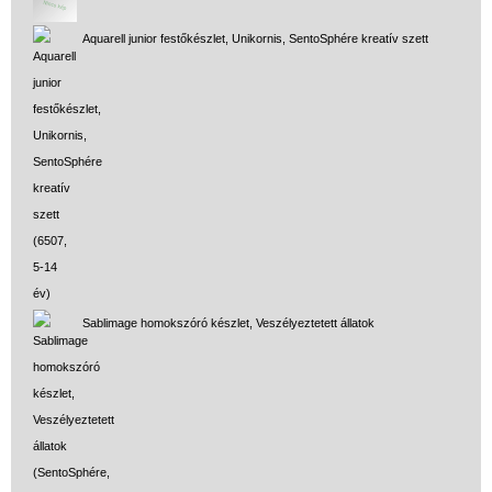
Miért vásárolj nálunk?
Aquarell junior festőkészlet, Unikornis, SentoSphére kreatív szett
Akiket támogatunk
Garancia
Játék rendelés - Az internetes
vásárlás előnyei
Reklamáció és Elállás
Sablimage homokszóró készlet, Veszélyeztetett állatok