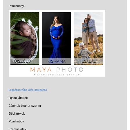
Magyar játékok
Pixelhobby
Montessori játékok
Mozgásfejlesztő játékok
Okos partijátékok
Oktató játékok kutyáknak
Pasztell játékok
Papírszínház
Pixelhobby
Puzzle
Legnépszerűbb játék kategóriák
Spiegelburg játékok
Djeco játékok
Strandjátékok
Játékok életkor szerint
Szerelés, barkácsolás, kerti
Bébijátékok
kalandozás
Pixelhobby
Szerepjáték
Kreatív játék