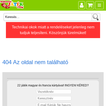
Összes játék
Technikai okok miatt a rendeléseket jelenleg nem
tudjuk teljesíteni. Köszönjük türelmüket!
Játékok életkor szerint
Legújabb Djeco játékok
AKTÍV szabadidő
Ajándéktárgyak
404 Az oldal nem található
Bébijátékok
Diafilm
Építőjáték
22 játék magyar és francia kártyával! INGYEN! KÉRED?
Foglalkoztató füzet
Fajátékok