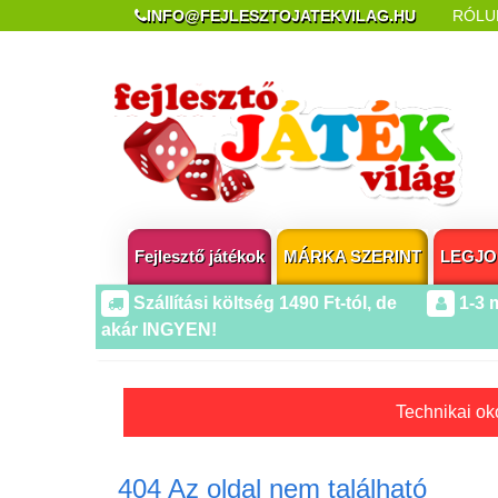
INFO@FEJLESZTOJATEKVILAG.HU
RÓLU
REKLAMÁCIÓ ÉS ELÁLLÁS
POPUP AZ OLDA
Fejlesztő játékok
MÁRKA SZERINT
LEGJO
Szállítási költség 1490 Ft-tól, de
1-3 
akár INGYEN!
Technikai oko
404 Az oldal nem található