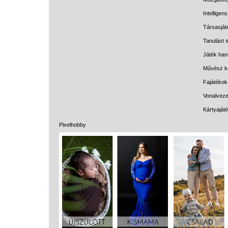
Intelligen
Társasját
Tanulást s
Játék han
Művész k
Fajátékok
Vonalveze
Kártyaját
Pixelhobby