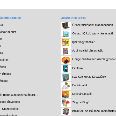
bb játék kategóriák
Legkeresettebb játékok
ékok
Óriási rajzkészlet díszdobozban
etkor szerint
Cortex, IQ kvíz party társasjáték
ok
Igaz vagy hamis?
y
Azul, családi társasjáték
ték
Gonge mini tölcsér kisebb gyerek
játékok
tékok
Piratatak
i játékok
Kac Kac kukac társasjáték
játékok
Dobble játék
Dixit társasjáték
ék (baba,autó,konyha,épület,..)
átékok lányoknak
Zingo a Bingó
k, Utazó játékok
BrainBox, Az időutazó, memóriafejl
lesztő játékok