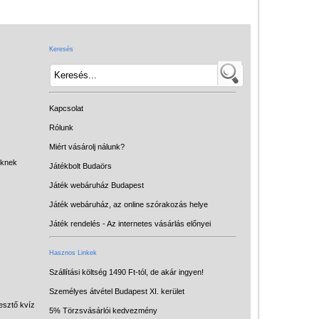
Játék hangszer
Futóbiciklik, rollerek
Keresés
Gyerekszoba
Intelligens gyurma
Iskolaszerek
Kapcsolat
Kerti játékok
Rólunk
Miért vásárolj nálunk?
Kreatív játék
eknek
Játékbolt Budaörs
Könyv
Játék webáruház Budapest
Licenszes TOP
Játék webáruház, az online szórakozás helye
gyerekajándékok
Játék rendelés - Az internetes vásárlás előnyei
Logikai játékok
Hasznos Linkek
LOGICO
Szállítási költség 1490 Ft-tól, de akár ingyen!
Személyes átvétel Budapest XI. kerület
LÜK
esztő kvíz
5% Törzsvásárlói kedvezmény