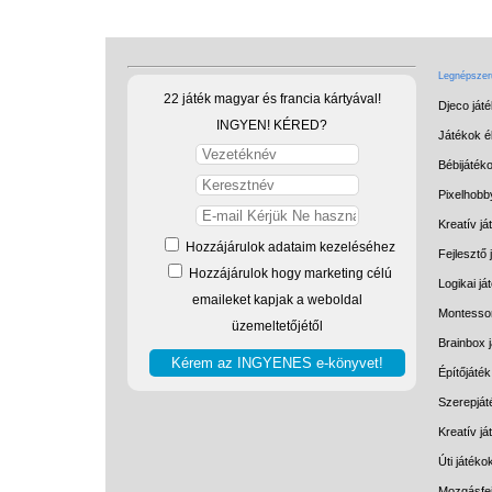
Legnépszerű
22 játék magyar és francia kártyával!
Djeco ját
INGYEN! KÉRED?
Játékok él
Bébijáték
Pixelhobb
Kreatív já
Hozzájárulok adataim kezeléséhez
Fejlesztő 
Hozzájárulok hogy marketing célú
Logikai já
emaileket kapjak a weboldal
Montessor
üzemeltetőjétől
Brainbox 
Építőjáték
Szerepját
Kreatív j
Úti játéko
Mozgásfej