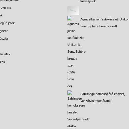
társasjáték
s gyurma
ék
Aquarell junior festőkészlet, Unikor
egítő játék
SentoSphére kreatív szett
gszer
észlet
tő játék
ékok
Sablimage homokszóró készlet,
Veszélyeztetett állatok