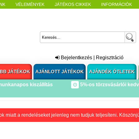
NK
VÉLEMÉNYEK
JÁTÉKOS CIKKEK
INFORMÁCIÓK
L NYITÁSAKOR
CÍMKÉK
Bejelentkezés
|
Regisztráció
BB JÁTÉKOK
AJÁNLOTT JÁTÉKOK
AJÁNDÉK ÖTLETEK
munkanapos kiszállítás
5%-os törzsvásárlói ked
k miatt a rendeléseket jelenleg nem tudjuk teljesíteni. Köszönj