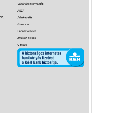
Magyar játékok
Vásárlási információk
Montessori játékok
ÁSZF
nis,
Adatkezelés
Mozgásfejlesztő játékok
Garancia
Okos partijátékok
Panaszkezelés
Oktató játékok kutyáknak
Játékos cikkek
Pasztell játékok
Címkék
Papírszínház
Pixelhobby
Puzzle
Spiegelburg játékok
Strandjátékok
Szerelés, barkácsolás, kerti
kalandozás
Szerepjáték