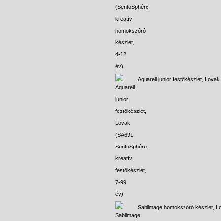
Aquarell junior festőkészlet, Lovak
Sablimage homokszóró készlet, L