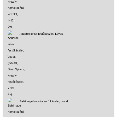
Aquarell junior festőkészlet, Lovak
Sablimage homokszóró készlet, Lovak