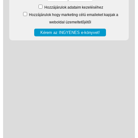
Játék hangszer
Hozzájárulok adataim kezeléséhez
Futóbiciklik, rollerek
Hozzájárulok hogy marketing célú emaileket kapjak a
weboldal üzemeltetőjétől
Gyerekszoba
Intelligens gyurma
Iskolaszerek
Kerti játékok
Kreatív játék
Könyv
Licenszes TOP
gyerekajándékok
Logikai játékok
LOGICO
LÜK