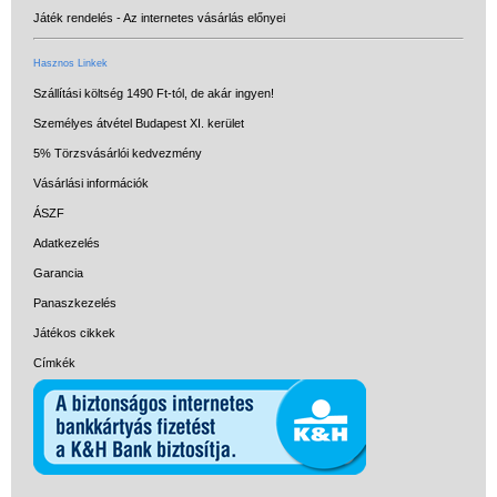
Játék rendelés - Az internetes vásárlás előnyei
Hasznos Linkek
Szállítási költség 1490 Ft-tól, de akár ingyen!
Személyes átvétel Budapest XI. kerület
5% Törzsvásárlói kedvezmény
Vásárlási információk
ÁSZF
Adatkezelés
Garancia
Panaszkezelés
Játékos cikkek
Címkék