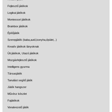
(baba,autó,konyha,épület,..)
Fejlesztő játékok
Logikai játékok
Tanulást segítő játék
Montessori játékok
Társasjáték
Brainbox játékok
Tudományos játék
Építőjáték
Szerepjáték (baba,autó,konyha,épület,..)
Úti játékok, Utazó játékok
Kreatív játékok lányoknak
Ügyességi játékok
Úti játékok, Utazó játékok
CSAK NÁLUNK - Egyedi
Mozgásfejlesztő játékok
játékok
Intelligens gyurma
Társasjáték
Tanulást segítő játék
Játék hangszer
Művész készlet
Fajátékok
Vonalvezető játék