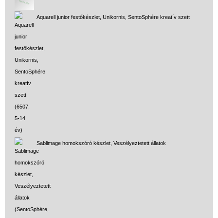
Miért vásárolj nálunk?
Aquarell junior festőkészlet, Unikornis, SentoSphére kreatív szett
Akiket támogatunk
Garancia
Játék rendelés - Az internetes
vásárlás előnyei
Reklamáció és Elállás
Sablimage homokszóró készlet, Veszélyeztetett állatok