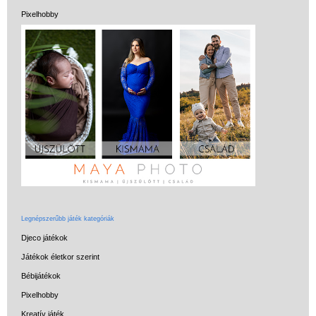
Magyar játékok
Pixelhobby
Montessori játékok
Mozgásfejlesztő játékok
Okos partijátékok
Oktató játékok kutyáknak
Pasztell játékok
Papírszínház
Pixelhobby
Puzzle
Legnépszerűbb játék kategóriák
Spiegelburg játékok
Djeco játékok
Strandjátékok
Játékok életkor szerint
Szerelés, barkácsolás, kerti
Bébijátékok
kalandozás
Pixelhobby
Szerepjáték
Kreatív játék