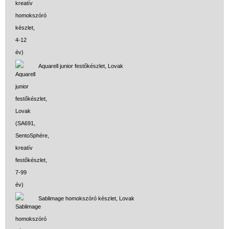
Aquarell junior festőkészlet, Lovak
Sablimage homokszóró készlet, Lovak