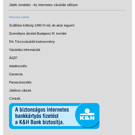
Játék rendelés - Az internetes vásárlás előnyei
Hasznos Linkek
Szállítási költség 1490 Ft-tól, de akár ingyen!
Személyes átvétel Budapest XI. kerület
5% Törzsvásárlói kedvezmény
Vásárlási információk
ÁSZF
Adatkezelés
Garancia
Panaszkezelés
Játékos cikkek
Címkék