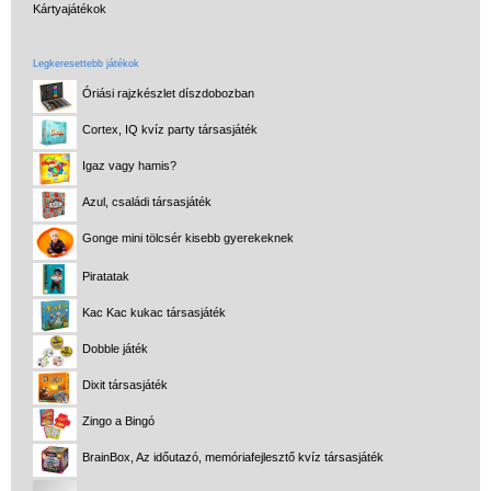
Kártyajátékok
Legkeresettebb játékok
Óriási rajzkészlet díszdobozban
Cortex, IQ kvíz party társasjáték
Igaz vagy hamis?
Azul, családi társasjáték
Vélemények
Gonge mini tölcsér kisebb gyerekeknek
Adatkezelés
Piratatak
ÁSZF
Kac Kac kukac társasjáték
Szállítási költség 1490 Ft-tól,
Dobble játék
de akár INGYEN!
Dixit társasjáték
1-3 munkanapos kiszállítás
Zingo a Bingó
5%-os törzsvásárlói
BrainBox, Az időutazó, memóriafejlesztő kvíz társasjáték
kedvezmény