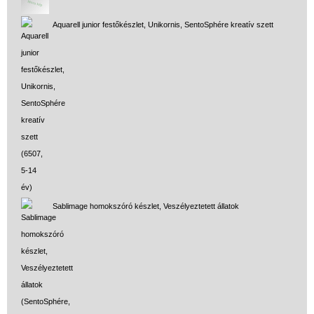
Miért vásárolj nálunk?
Aquarell junior festőkészlet, Unikornis, SentoSphére kreatív szett
Akiket támogatunk
Garancia
Játék rendelés - Az internetes
vásárlás előnyei
Reklamáció és Elállás
Sablimage homokszóró készlet, Veszélyeztetett állatok