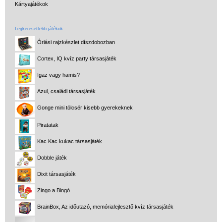
Kártyajátékok
Legkeresettebb játékok
Óriási rajzkészlet díszdobozban
Cortex, IQ kvíz party társasjáték
Igaz vagy hamis?
Azul, családi társasjáték
Vélemények
Gonge mini tölcsér kisebb gyerekeknek
Adatkezelés
Piratatak
ÁSZF
Kac Kac kukac társasjáték
Szállítási költség 1490 Ft-tól,
Dobble játék
de akár INGYEN!
Dixit társasjáték
1-3 munkanapos kiszállítás
Zingo a Bingó
5%-os törzsvásárlói
BrainBox, Az időutazó, memóriafejlesztő kvíz társasjáték
kedvezmény