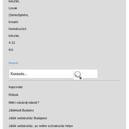
Keresés
Kapcsolat
Rólunk
Miért vásárolj nálunk?
Játékbolt Budaörs
Játék webáruház Budapest
Játék webáruház, az online szórakozás helye