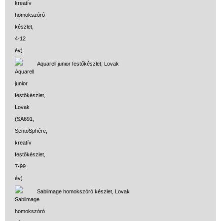
Aquarell junior festőkészlet, Lovak
Sablimage homokszóró készlet, Lovak