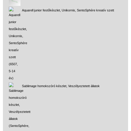
Miért vásárolj nálunk?
Aquarell junior festőkészlet, Unikornis, SentoSphére kreatív szett
Akiket támogatunk
Garancia
Játék rendelés - Az internetes
vásárlás előnyei
Reklamáció és Elállás
Sablimage homokszóró készlet, Veszélyeztetett állatok