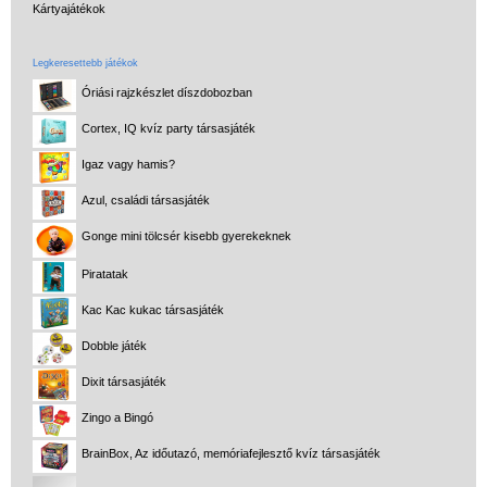
Kártyajátékok
Legkeresettebb játékok
Óriási rajzkészlet díszdobozban
Cortex, IQ kvíz party társasjáték
Igaz vagy hamis?
Azul, családi társasjáték
Vélemények
Gonge mini tölcsér kisebb gyerekeknek
Adatkezelés
Piratatak
ÁSZF
Kac Kac kukac társasjáték
Szállítási költség 1490 Ft-tól,
Dobble játék
de akár INGYEN!
Dixit társasjáték
1-3 munkanapos kiszállítás
Zingo a Bingó
5%-os törzsvásárlói
BrainBox, Az időutazó, memóriafejlesztő kvíz társasjáték
kedvezmény