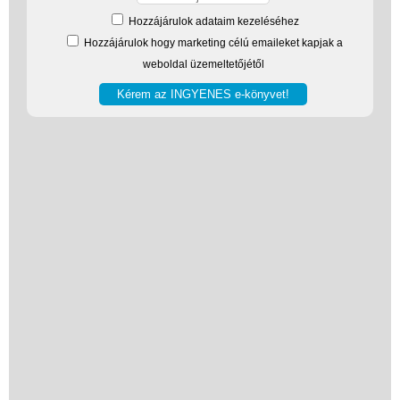
Játék hangszer
Hozzájárulok adataim kezeléséhez
Futóbiciklik, rollerek
Hozzájárulok hogy marketing célú emaileket kapjak a
weboldal üzemeltetőjétől
Gyerekszoba
Intelligens gyurma
Iskolaszerek
Kerti játékok
Kreatív játék
Könyv
Licenszes TOP
gyerekajándékok
Logikai játékok
LOGICO
LÜK