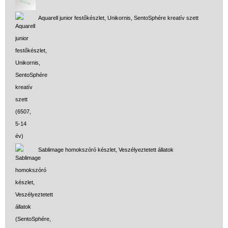
Miért vásárolj nálunk?
Aquarell junior festőkészlet, Unikornis, SentoSphére kreatív szett
Akiket támogatunk
Garancia
Játék rendelés - Az internetes
vásárlás előnyei
Reklamáció és Elállás
Sablimage homokszóró készlet, Veszélyeztetett állatok