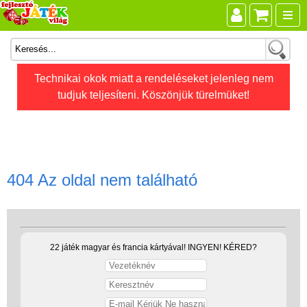
Összes játék
Technikai okok miatt a rendeléseket jelenleg nem
tudjuk teljesíteni. Köszönjük türelmüket!
Játékok életkor szerint
Legújabb Djeco játékok
AKTÍV szabadidő
Ajándéktárgyak
404 Az oldal nem található
Bébijátékok
Diafilm
Építőjáték
22 játék magyar és francia kártyával! INGYEN! KÉRED?
Foglalkoztató füzet
Fajátékok