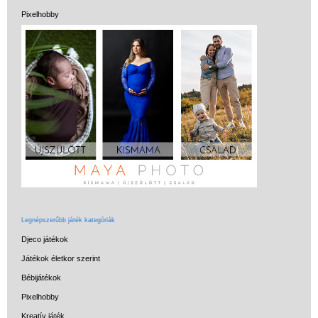
Magyar játékok
Pixelhobby
Montessori játékok
Mozgásfejlesztő játékok
Okos partijátékok
Oktató játékok kutyáknak
Pasztell játékok
Papírszínház
Pixelhobby
Puzzle
Legnépszerűbb játék kategóriák
Spiegelburg játékok
Djeco játékok
Strandjátékok
Játékok életkor szerint
Szerelés, barkácsolás, kerti
Bébijátékok
kalandozás
Pixelhobby
Szerepjáték
Kreatív játék