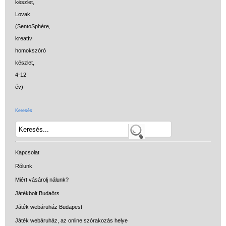
Keresés
Kapcsolat
Rólunk
Miért vásárolj nálunk?
Játékbolt Budaörs
Játék webáruház Budapest
Játék webáruház, az online szórakozás helye