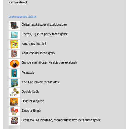
Kártyajátékok
Legkeresettebb játékok
Óriási rajzkészlet díszdobozban
Cortex, IQ kvíz party társasjáték
Igaz vagy hamis?
Azul, családi társasjáték
Vélemények
Gonge mini tölcsér kisebb gyerekeknek
Adatkezelés
Piratatak
ÁSZF
Kac Kac kukac társasjáték
Szállítási költség 1490 Ft-tól,
Dobble játék
de akár INGYEN!
Dixit társasjáték
1-3 munkanapos kiszállítás
Zingo a Bingó
5%-os törzsvásárlói
BrainBox, Az időutazó, memóriafejlesztő kvíz társasjáték
kedvezmény