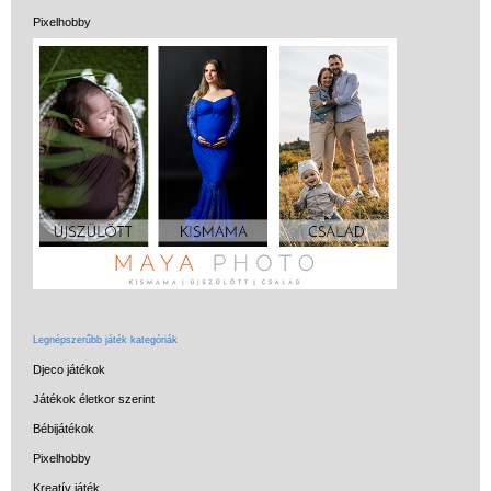
Magyar játékok
Pixelhobby
Montessori játékok
Mozgásfejlesztő játékok
Okos partijátékok
Oktató játékok kutyáknak
Pasztell játékok
Papírszínház
Pixelhobby
Puzzle
Legnépszerűbb játék kategóriák
Spiegelburg játékok
Djeco játékok
Strandjátékok
Játékok életkor szerint
Szerelés, barkácsolás, kerti
Bébijátékok
kalandozás
Pixelhobby
Szerepjáték
Kreatív játék