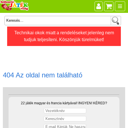
Összes játék
Technikai okok miatt a rendeléseket jelenleg nem
tudjuk teljesíteni. Köszönjük türelmüket!
Játékok életkor szerint
Legújabb Djeco játékok
AKTÍV szabadidő
Ajándéktárgyak
404 Az oldal nem található
Bébijátékok
Diafilm
Építőjáték
22 játék magyar és francia kártyával! INGYEN! KÉRED?
Foglalkoztató füzet
Fajátékok