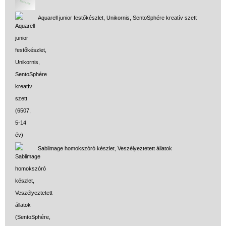
Miért vásárolj nálunk?
Aquarell junior festőkészlet, Unikornis, SentoSphére kreatív szett
Akiket támogatunk
Garancia
Játék rendelés - Az internetes
vásárlás előnyei
Reklamáció és Elállás
Sablimage homokszóró készlet, Veszélyeztetett állatok