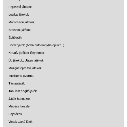
(baba,autó,konyha,épület,..)
Fejlesztő játékok
Logikai játékok
Tanulást segítő játék
Montessori játékok
Társasjáték
Brainbox játékok
Tudományos játék
Építőjáték
Szerepjáték (baba,autó,konyha,épület,..)
Úti játékok, Utazó játékok
Kreatív játékok lányoknak
Ügyességi játékok
Úti játékok, Utazó játékok
CSAK NÁLUNK - Egyedi
Mozgásfejlesztő játékok
játékok
Intelligens gyurma
Társasjáték
Tanulást segítő játék
Játék hangszer
Művész készlet
Fajátékok
Vonalvezető játék