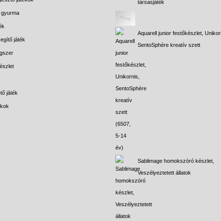
társasjáték
s gyurma
ék
Aquarell junior festőkészlet, Unikor
egítő játék
SentoSphére kreatív szett
gszer
észlet
tő játék
ékok
Sablimage homokszóró készlet,
Veszélyeztetett állatok