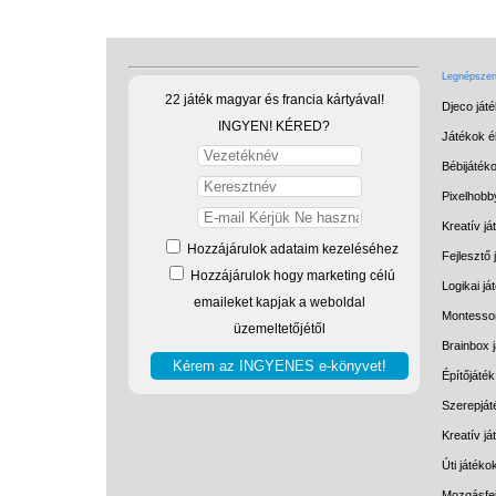
Legnépszerű
22 játék magyar és francia kártyával!
Djeco ját
INGYEN! KÉRED?
Játékok él
Bébijáték
Pixelhobb
Kreatív já
Hozzájárulok adataim kezeléséhez
Fejlesztő 
Hozzájárulok hogy marketing célú
Logikai já
emaileket kapjak a weboldal
Montessor
üzemeltetőjétől
Brainbox 
Építőjáték
Szerepját
Kreatív j
Úti játéko
Mozgásfej