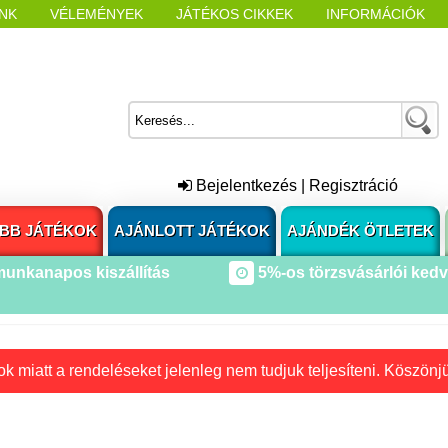
NK
VÉLEMÉNYEK
JÁTÉKOS CIKKEK
INFORMÁCIÓK
L NYITÁSAKOR
CÍMKÉK
Bejelentkezés
|
Regisztráció
BB JÁTÉKOK
AJÁNLOTT JÁTÉKOK
AJÁNDÉK ÖTLETEK
munkanapos kiszállítás
5%-os törzsvásárlói ked
k miatt a rendeléseket jelenleg nem tudjuk teljesíteni. Köszönj