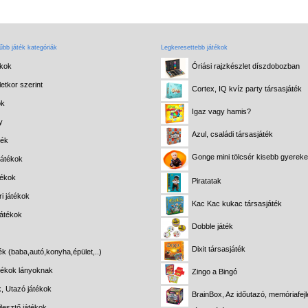
bb játék kategóriák
Legkeresettebb játékok
ékok
Óriási rajzkészlet díszdobozban
etkor szerint
Cortex, IQ kvíz party társasjáték
ok
Igaz vagy hamis?
y
Azul, családi társasjáték
ték
Gonge mini tölcsér kisebb gyerek
játékok
tékok
Piratatak
i játékok
Kac Kac kukac társasjáték
játékok
Dobble játék
Dixit társasjáték
ék (baba,autó,konyha,épület,..)
átékok lányoknak
Zingo a Bingó
k, Utazó játékok
BrainBox, Az időutazó, memóriafejl
lesztő játékok