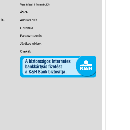
Magyar játékok
Vásárlási információk
Montessori játékok
ÁSZF
nis,
Adatkezelés
Mozgásfejlesztő játékok
Garancia
Okos partijátékok
Panaszkezelés
Oktató játékok kutyáknak
Játékos cikkek
Pasztell játékok
Címkék
Papírszínház
Pixelhobby
Puzzle
Spiegelburg játékok
Strandjátékok
Szerelés, barkácsolás, kerti
kalandozás
Szerepjáték