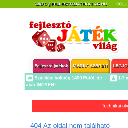
INFO@FEJLESZTOJATEKVILAG.HU
RÓLU
REKLAMÁCIÓ ÉS ELÁLLÁS
POPUP AZ OLDA
Fejlesztő játékok
MÁRKA SZERINT
LEGJO
Szállítási költség 1490 Ft-tól, de
1-3 
akár INGYEN!
Technikai oko
404 Az oldal nem található