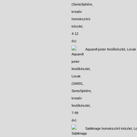
Aquarell junior festőkészlet, Lovak
Sablimage homokszóró készlet, L