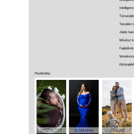
Intelligen
Társasját
Tanulást s
Játék han
Művész k
Fajátékok
Vonalveze
Kártyaját
Pixelhobby