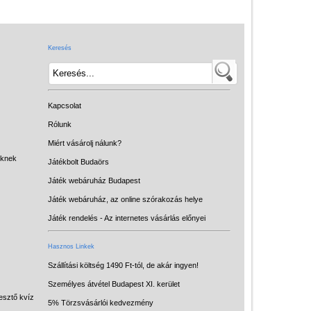
Játék hangszer
Futóbiciklik, rollerek
Keresés
Gyerekszoba
Intelligens gyurma
Iskolaszerek
Kapcsolat
Kerti játékok
Rólunk
Miért vásárolj nálunk?
Kreatív játék
eknek
Játékbolt Budaörs
Könyv
Játék webáruház Budapest
Licenszes TOP
Játék webáruház, az online szórakozás helye
gyerekajándékok
Játék rendelés - Az internetes vásárlás előnyei
Logikai játékok
Hasznos Linkek
LOGICO
Szállítási költség 1490 Ft-tól, de akár ingyen!
Személyes átvétel Budapest XI. kerület
LÜK
esztő kvíz
5% Törzsvásárlói kedvezmény