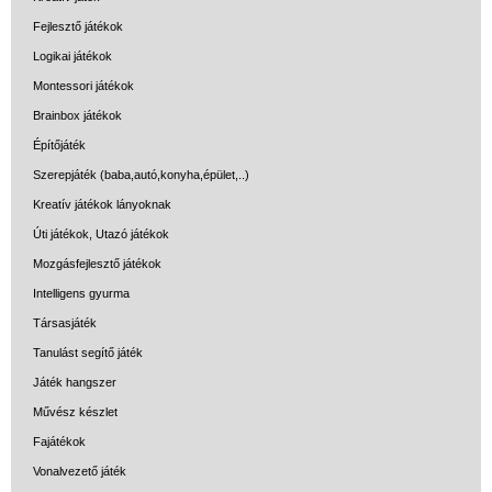
(baba,autó,konyha,épület,..)
Fejlesztő játékok
Logikai játékok
Tanulást segítő játék
Montessori játékok
Társasjáték
Brainbox játékok
Tudományos játék
Építőjáték
Szerepjáték (baba,autó,konyha,épület,..)
Úti játékok, Utazó játékok
Kreatív játékok lányoknak
Ügyességi játékok
Úti játékok, Utazó játékok
CSAK NÁLUNK - Egyedi
Mozgásfejlesztő játékok
játékok
Intelligens gyurma
Társasjáték
Tanulást segítő játék
Játék hangszer
Művész készlet
Fajátékok
Vonalvezető játék