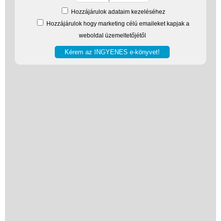
Játék hangszer
Hozzájárulok adataim kezeléséhez
Futóbiciklik, rollerek
Hozzájárulok hogy marketing célú emaileket kapjak a
weboldal üzemeltetőjétől
Gyerekszoba
Intelligens gyurma
Iskolaszerek
Kerti játékok
Kreatív játék
Könyv
Licenszes TOP
gyerekajándékok
Logikai játékok
LOGICO
LÜK