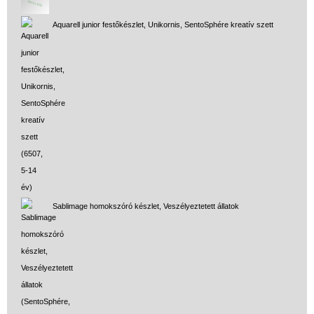
Miért vásárolj nálunk?
Aquarell junior festőkészlet, Unikornis, SentoSphére kreatív szett
Akiket támogatunk
Garancia
Játék rendelés - Az internetes
vásárlás előnyei
Reklamáció és Elállás
Sablimage homokszóró készlet, Veszélyeztetett állatok