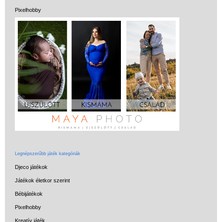
Magyar játékok
Pixelhobby
Montessori játékok
Mozgásfejlesztő játékok
Okos partijátékok
Oktató játékok kutyáknak
Pasztell játékok
Papírszínház
Pixelhobby
Puzzle
Legnépszerűbb játék kategóriák
Spiegelburg játékok
Djeco játékok
Strandjátékok
Játékok életkor szerint
Szerelés, barkácsolás, kerti
Bébijátékok
kalandozás
Pixelhobby
Szerepjáték
Kreatív játék