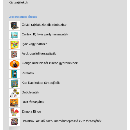
Kártyajátékok
Legkeresettebb játékok
Óriási rajzkészlet díszdobozban
Cortex, IQ kvíz party társasjáték
Igaz vagy hamis?
Azul, családi társasjáték
Vélemények
Gonge mini tölcsér kisebb gyerekeknek
Adatkezelés
Piratatak
ÁSZF
Kac Kac kukac társasjáték
Szállítási költség 1490 Ft-tól,
Dobble játék
de akár INGYEN!
Dixit társasjáték
1-3 munkanapos kiszállítás
Zingo a Bingó
5%-os törzsvásárlói
BrainBox, Az időutazó, memóriafejlesztő kvíz társasjáték
kedvezmény