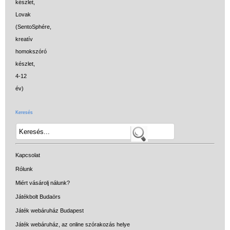
Keresés
Kapcsolat
Rólunk
Miért vásárolj nálunk?
Játékbolt Budaörs
Játék webáruház Budapest
Játék webáruház, az online szórakozás helye