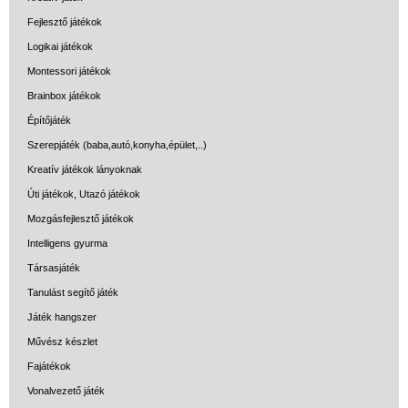
(baba,autó,konyha,épület,..)
Fejlesztő játékok
Logikai játékok
Tanulást segítő játék
Montessori játékok
Társasjáték
Brainbox játékok
Tudományos játék
Építőjáték
Szerepjáték (baba,autó,konyha,épület,..)
Úti játékok, Utazó játékok
Kreatív játékok lányoknak
Ügyességi játékok
Úti játékok, Utazó játékok
CSAK NÁLUNK - Egyedi
Mozgásfejlesztő játékok
játékok
Intelligens gyurma
Társasjáték
Tanulást segítő játék
Játék hangszer
Művész készlet
Fajátékok
Vonalvezető játék