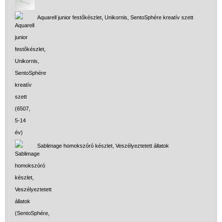
Miért vásárolj nálunk?
Aquarell junior festőkészlet, Unikornis, SentoSphére kreatív szett
Akiket támogatunk
Garancia
Játék rendelés - Az internetes
vásárlás előnyei
Reklamáció és Elállás
Sablimage homokszóró készlet, Veszélyeztetett állatok