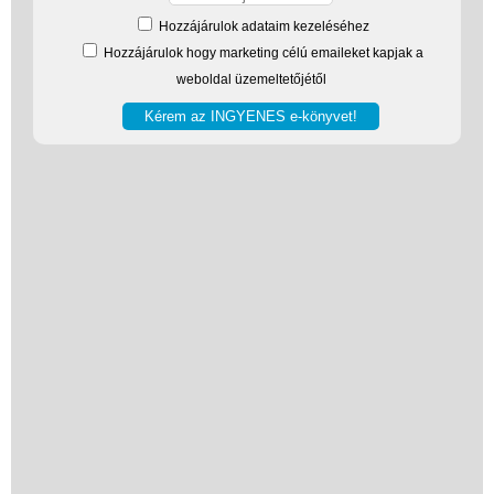
Játék hangszer
Hozzájárulok adataim kezeléséhez
Futóbiciklik, rollerek
Hozzájárulok hogy marketing célú emaileket kapjak a
weboldal üzemeltetőjétől
Gyerekszoba
Intelligens gyurma
Iskolaszerek
Kerti játékok
Kreatív játék
Könyv
Licenszes TOP
gyerekajándékok
Logikai játékok
LOGICO
LÜK