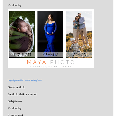
Magyar játékok
Pixelhobby
Montessori játékok
Mozgásfejlesztő játékok
Okos partijátékok
Oktató játékok kutyáknak
Pasztell játékok
Papírszínház
Pixelhobby
Puzzle
Legnépszerűbb játék kategóriák
Spiegelburg játékok
Djeco játékok
Strandjátékok
Játékok életkor szerint
Szerelés, barkácsolás, kerti
Bébijátékok
kalandozás
Pixelhobby
Szerepjáték
Kreatív játék