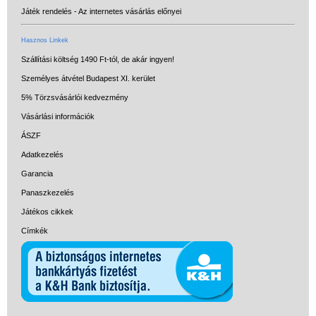
Játék rendelés - Az internetes vásárlás előnyei
Hasznos Linkek
Szállítási költség 1490 Ft-tól, de akár ingyen!
Személyes átvétel Budapest XI. kerület
5% Törzsvásárlói kedvezmény
Vásárlási információk
ÁSZF
Adatkezelés
Garancia
Panaszkezelés
Játékos cikkek
Címkék