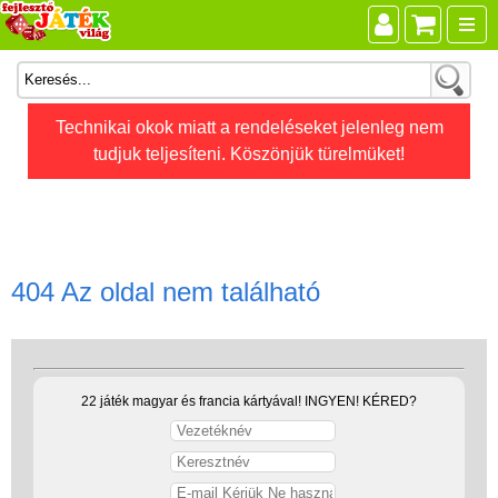
Összes játék
Technikai okok miatt a rendeléseket jelenleg nem
tudjuk teljesíteni. Köszönjük türelmüket!
Játékok életkor szerint
Legújabb Djeco játékok
AKTÍV szabadidő
Ajándéktárgyak
404 Az oldal nem található
Bébijátékok
Diafilm
Építőjáték
22 játék magyar és francia kártyával! INGYEN! KÉRED?
Foglalkoztató füzet
Fajátékok