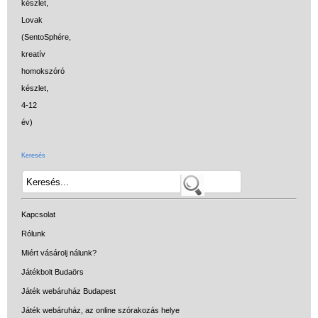
Keresés
Kapcsolat
Rólunk
Miért vásárolj nálunk?
Játékbolt Budaörs
Játék webáruház Budapest
Játék webáruház, az online szórakozás helye